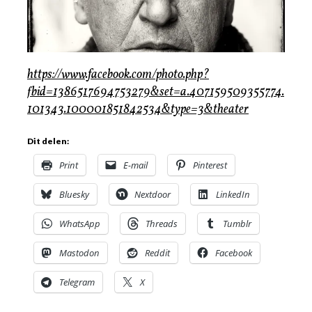
https://www.facebook.com/photo.php?
fbid=1386517694753279&set=a.407159509355774.
101343.100001851842534&type=3&theater
Dit delen:
Print
E-mail
Pinterest
Bluesky
Nextdoor
LinkedIn
WhatsApp
Threads
Tumblr
Mastodon
Reddit
Facebook
Telegram
X