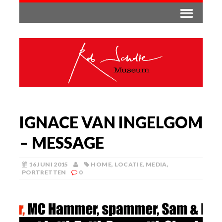
IGNACE VAN INGELGOM
– MESSAGE
16 JUNI 2015
HOME
,
LOCATIE
,
MEDIA
,
PORTRETTEN
0