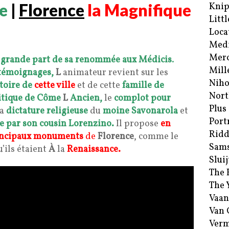
e
|
Florence
la Magnifique
Kni
Littl
Loca
Med
Merc
e
grande part de sa
renommée aux
Médicis
.
Mill
témoignages,
L
animateur revient sur les
Niho
toire de
cette ville
et de cette
famille de
Nort
itique de Côme
L
Ancien,
le
complot pour
Plus
la
dictature religieuse
du
moine
Savonarola
et
Port
e par son cousin
Lorenzino.
Il propose
en
Ridd
rincipaux monuments
de
Florence
, comme le
Sam
u’ils étaient
À
la
Renaissance.
Sluij
The 
The 
Vaan
Van
Verm