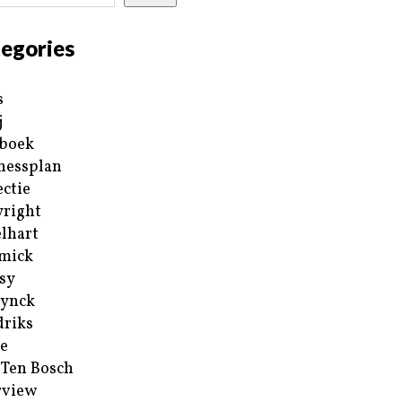
egories
s
j
boek
nessplan
ectie
right
lhart
mick
sy
ynck
riks
e
 Ten Bosch
rview