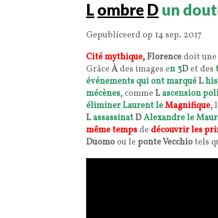
L
ombre
D
un dout
Gepubliceerd op 14 sep. 2017
Cité mythique,
Florence
doit un
Grâce
À
des images e
n 3
D
et des
événements qui ont marqué
L
his
mécènes,
comme
L
ascension pol
éliminer
Laurent le
Magnifique
,
L
assassinat
D
Alexandre le Maur
même temps
de
découvrir les p
Duomo
ou le
ponte Vecchio
tels q