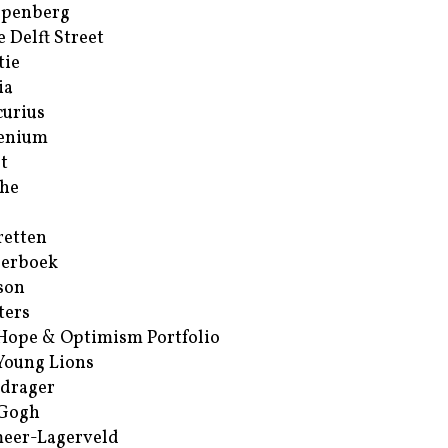
ppenberg
e Delft Street
tie
ia
urius
enium
t
he
retten
erboek
son
ters
Hope & Optimism Portfolio
Young Lions
drager
 Gogh
eer-Lagerveld