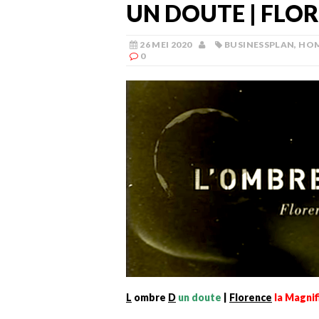
UN DOUTE | FLO
26 MEI 2020
BUSINESSPLAN
,
HO
0
L
ombre
D
un doute
|
Florence
la Magni