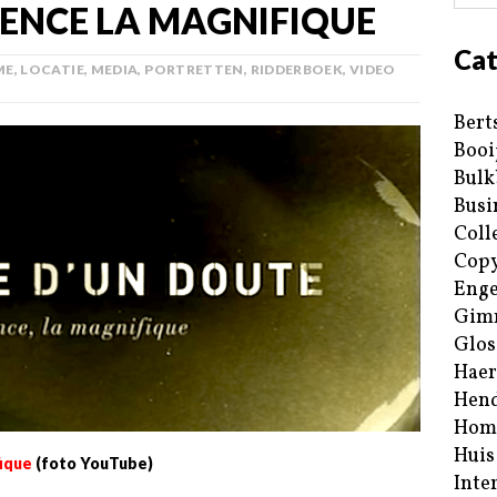
RENCE LA MAGNIFIQUE
Cat
ME
,
LOCATIE
,
MEDIA
,
PORTRETTEN
,
RIDDERBOEK
,
VIDEO
Bert
Booi
Bulk
Busi
Coll
Copy
Enge
Gim
Glos
Haer
Hend
Hom
Huis
fique
(foto YouTube)
Inte