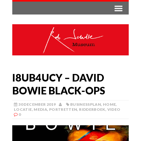
I8UB4UCY – DAVID
BOWIE BLACK-OPS
30 DECEMBER 2019
BUSINESSPLAN
,
HOME
,
LOCATIE
,
MEDIA
,
PORTRETTEN
,
RIDDERBOEK
,
VIDEO
0