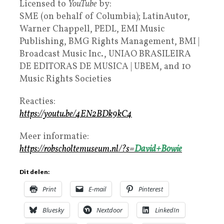
Licensed to
YouTube
by:
SME (on behalf of Columbia); LatinAutor,
Warner Chappell, PEDL, EMI Music
Publishing, BMG Rights Management, BMI |
Broadcast Music Inc., UNIAO BRASILEIRA
DE EDITORAS DE MUSICA | UBEM, and 10
Music Rights Societies
Reacties:
https://youtu.be/4EN2BDk9kC4
Meer informatie:
https://robscholtemuseum.nl/?s=
David+Bowie
Dit delen:
Print
E-mail
Pinterest
Bluesky
Nextdoor
LinkedIn