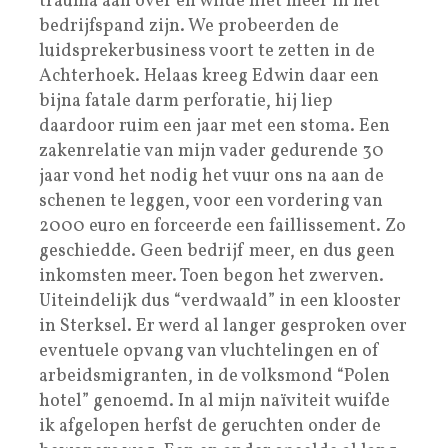
trauma aan over en wilde niet meer in het
bedrijfspand zijn. We probeerden de
luidsprekerbusiness voort te zetten in de
Achterhoek. Helaas kreeg Edwin daar een
bijna fatale darm perforatie, hij liep
daardoor ruim een jaar met een stoma. Een
zakenrelatie van mijn vader gedurende 30
jaar vond het nodig het vuur ons na aan de
schenen te leggen, voor een vordering van
2000 euro en forceerde een faillissement. Zo
geschiedde. Geen bedrijf meer, en dus geen
inkomsten meer. Toen begon het zwerven.
Uiteindelijk dus “verdwaald” in een klooster
in Sterksel. Er werd al langer gesproken over
eventuele opvang van vluchtelingen en of
arbeidsmigranten, in de volksmond “Polen
hotel” genoemd. In al mijn naïviteit wuifde
ik afgelopen herfst de geruchten onder de