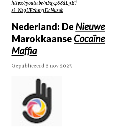
https://youtu.be/nFq7468dL9E?
si=Nz9UE7hm3DcNusob
Nederland: De
Nieuwe
Marokkaanse
Cocaïne
Maffia
Gepubliceerd 2 nov 2023