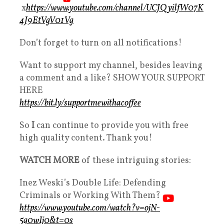
x
https://www.youtube.com/channel/UCJQyilfW07K
4J9EtVgV01Vg
Don’t forget to turn on all notifications!
Want to support my channel, besides leaving
a comment and a like? SHOW YOUR SUPPORT
HERE
https://bit.ly/supportmewithacoffee
So
I
can continue to provide you with free
high quality content. Thank you!
WATCH MORE
of these intriguing stories:
Inez Weski’s Double Life: Defending
Criminals or Working With Them?
https://www.youtube.com/watch?v=ojN-
5g0wIj0&t=0s