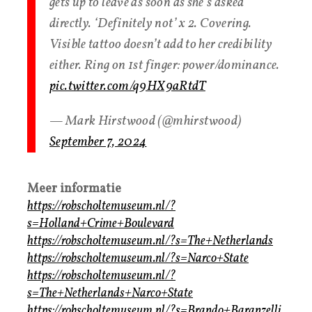
gets up to leave as soon as she’s asked
directly. ‘Definitely not’ x 2. Covering.
Visible tattoo doesn’t add to her credibility
either. Ring on 1st finger: power/dominance.
pic.twitter.com/q9HX9aRtdT
— Mark Hirstwood (@mhirstwood)
September 7, 2024
Meer informatie
https://robscholtemuseum.nl/?
s=Holland+Crime+Boulevard
https://robscholtemuseum.nl/?s=The+Netherlands
https://robscholtemuseum.nl/?s=Narco+State
https://robscholtemuseum.nl/?
s=The+Netherlands+Narco+State
https://robscholtemuseum.nl/?s=Brando+Baranzelli