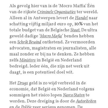
Als gevolg hier van is de ‘Mocro Maffia’ Één
van de rijkste
Criminele Organisaties
ter wereld.
Alleen al in Antwerpen levert de
Handel
naar
schatting vijftig miljard euro op,
10%
van het
totale budget van de Belgische
Staat.
De ultra
geweld dadige ‘
Mocro Mafia
’ bendes hebben
een
Schrik Bewind
ontketend. Ze vermoorden
advocaten, magistraten en journalisten, alle
maal zonder er bij na te denken. Ze hebben
zelfs
Ministers
in België en Nederland
bedreigd. Ieder één, die zijn net werk uit
daagt, is een potentieel doel wit.
Het
Drugs
geld is zo wijd verbreid in de
economie, dat België en Nederland volgens
sommigen het risico lopen
Narco Staten
te
worden. Deze dreiging is door de
Autoriteiten
en de
Politie
zeer serieus genomen. De