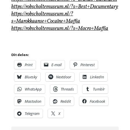
https://robscholtemuseum.nl/?s=Best+Documentary
https://robscholtemuseum.nl/?
s=Marokkaanse+Cocaïne+Maffia
https://robscholtemuseum.nl/?s=Mocro+Maffia
Dit delen:
Print
E-mail
Pinterest
Bluesky
Nextdoor
LinkedIn
WhatsApp
Threads
Tumblr
Mastodon
Reddit
Facebook
Telegram
X