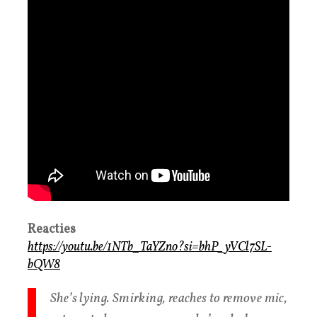
Reacties
https://youtu.be/1NTb_TaYZno?si=bhP_yVCl7SL-
bQW8
She’s lying. Smirking, reaches to remove mic,