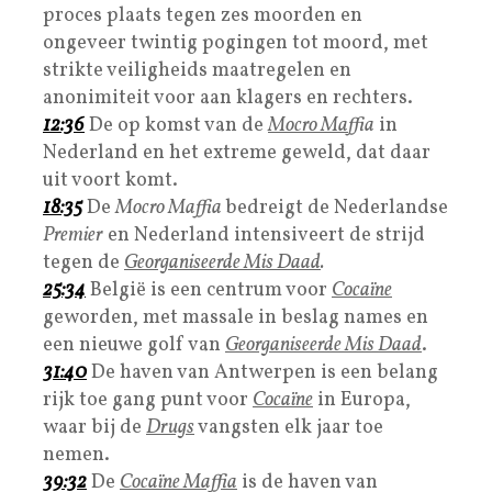
proces plaats tegen zes moorden en
ongeveer twintig pogingen tot moord, met
strikte veiligheids maatregelen en
anonimiteit voor aan klagers en rechters.
12:36
De op komst van de
Mocro Ma
ffia
in
Nederland en het extreme geweld, dat daar
uit voort komt.
18:35
De
Mocro Maffia
bedreigt de Nederlandse
Premier
en Nederland intensiveert de strijd
tegen de
Georganiseerde Mis Daad
.
25:34
België is een centrum voor
C
ocaïne
geworden, met massale in beslag names en
een nieuwe golf van
Georganiseerde Mis Daad
.
31:40
De haven van Antwerpen is een belang
rijk toe gang punt voor
Cocaïne
in Europa,
waar bij de
Drugs
vangsten elk jaar toe
nemen.
39:32
De
Cocaïne Maffia
is de haven van