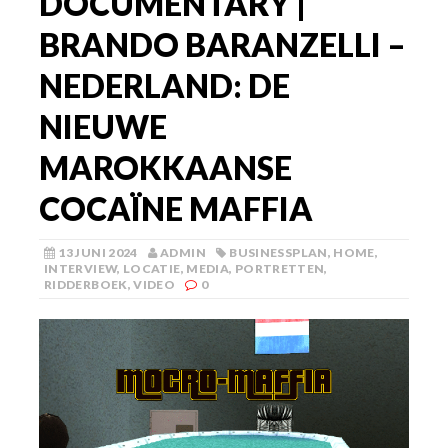
DOCUMENTARY |
BRANDO BARANZELLI –
NEDERLAND: DE
NIEUWE
MAROKKAANSE
COCAÏNE MAFFIA
13 JUNI 2024
ADMIN
BUSINESSPLAN
,
HOME
,
INTERVIEW
,
LOCATIE
,
MEDIA
,
PORTRETTEN
,
RIDDERBOEK
,
VIDEO
0