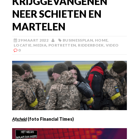
KRIJGGEVANGENEN
NEER SCHIETEN EN
MARTELEN
29 MAART 2022
BUSINESSPLAN
,
HOME
,
LOCATIE
,
MEDIA
,
PORTRETTEN
,
RIDDERBOEK
,
VIDEO
0
Afscheid
(foto Financial Times)