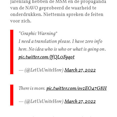
Jarenlang hebben de MSM en de propaganda
van de NAVO geprobeerd de waarheid te
onderdrukken. Niettemin spreken de feiten
voor zich.
“Graphic Warning*
I need a translation please. I have zero info
here. No idea who is who or what is going on.
pic.twitter.com/JfQL0Fgqot
— (@LetUsUniteHere)
March 27, 2022
There is more.
pic.twitter.com/ovzEO47G8H
— (@LetUsUniteHere)
March 27, 2022