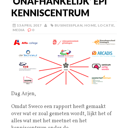
‘ONAFHANKELIJK’ EPI
KENNISCENTRUM
13 APRIL 2017
BUSINESSPLAN
,
HOME
,
LOCATIE
,
MEDIA
0
Dag Arjen,
Omdat Sweco een rapport heeft gemaakt
over wat er zoal gemeten wordt, lijkt het of
alles wat met het meetnet en het