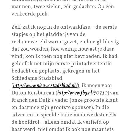
mannen, twee zielen, één gedachte. Op één
verkeerde plek.
Zelf zat ik nog in de ontwaakfase – de eerste
stapjes op het gladde ijs van de
reclamewereld waren gezet, en hoe glibberig
dat zou worden, hoe weinig houvast je daar
vind, kon ik toen nog niet bevroeden. Ik had
geloof ik net mijn eerste printadvertentie
bedacht en geplaatst gekregen in het
Schiedams Stadsblad
(
http://www.nieuwestadsblad.nl/
), ik meen voor
Duton Reisbureau (
http://www.fbg.nl/70740
) van
Franck den Dulk’s vader (onze grootste klant
en daarmee zijn grootste sponsor). In die
advertentie speelde balie medewerkster Els
de hoofdrol – alleen omdat ik verliefd op
haar werd, niet omdat ik ook nog maar iets