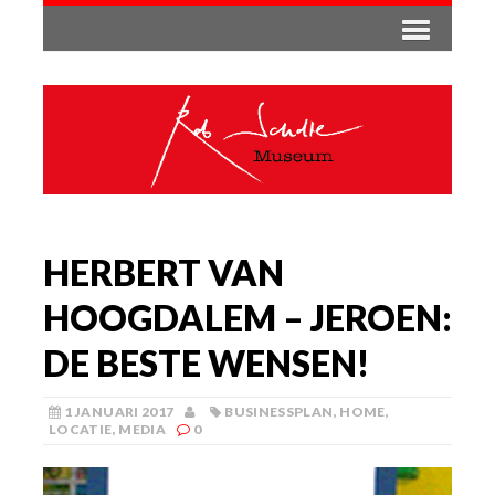
HERBERT VAN
HOOGDALEM – JEROEN:
DE BESTE WENSEN!
1 JANUARI 2017
BUSINESSPLAN
,
HOME
,
LOCATIE
,
MEDIA
0