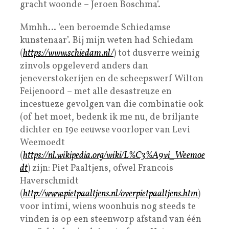
gracht woonde – Jeroen Boschma‘.
Mmhh… ‘een beroemde Schiedamse
kunstenaar’. Bij mijn weten had Schiedam
(
https://www.schiedam.nl/
) tot dusverre weinig
zinvols opgeleverd anders dan
jeneverstokerijen en de scheepswerf Wilton
Feijenoord – met alle desastreuze en
incestueze gevolgen van die combinatie ook
(of het moet, bedenk ik me nu, de briljante
dichter en 19e eeuwse voorloper van Levi
Weemoedt
(
https://nl.wikipedia.org/wiki/L%C3%A9vi_Weemoe
dt
) zijn: Piet Paaltjens, ofwel Francois
Haverschmidt
(
http://www.pietpaaltjens.nl/overpietpaaltjens.htm
)
voor intimi, wiens woonhuis nog steeds te
vinden is op een steenworp afstand van één