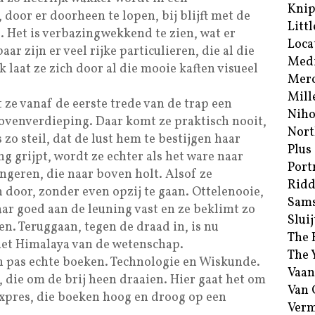
Kni
 door er doorheen te lopen, bij blijft met de
Littl
 Het is verbazingwekkend te zien, wat er
Loca
ar zijn er veel rijke particulieren, die al die
Med
k laat ze zich door al die mooie kaften visueel
Merc
Mill
 ze vanaf de eerste trede van de trap een
Niho
ovenverdieping. Daar komt ze praktisch nooit,
Nort
s zo steil, dat de lust hem te bestijgen haar
Plus
ng grijpt, wordt ze echter als het ware naar
Port
geren, die naar boven holt. Alsof ze
Ridd
 door, zonder even opzij te gaan. Ottelenooie,
Sam
aar goed aan de leuning vast en ze beklimt zo
Sluij
n. Teruggaan, tegen de draad in, is nu
The 
het Himalaya van de wetenschap.
The 
n pas echte boeken. Technologie en Wiskunde.
Vaan
 die om de brij heen draaien. Hier gaat het om
Van
expres, die boeken hoog en droog op een
Verm