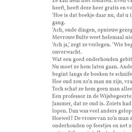
Ze kan hem niet loslaten. Even v
heeft, heeft deze heer gratis en 
‘Hoe is dat boekje daar nu, dat u
gang.
‘Ach, oude dingen, opnieuw gezeg
Mevrouw Bulte weet helemaal nie
‘Ach ja,’ zegt ze verlegen. ‘Wie b
onverwacht.
Wat een goed onderhouden gebit.
Nu moet ze hem laten gaan. Ander
begint langs de boeken te schuife
Hoe oud zou zo’n man nu zijn, vraa
Toch schat ze hem geen man alleen
Een professor in de Wijsbegeerte
Jammer, dat ze oud is. Zoiets had
lopen. Dan was veel anders gelop
Hoewel? De vrouw van zo’n man z
onderhouden op feestjes en net zo