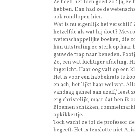
Ze heeft het toch goed zo? Ja, z
hebben. Dan had ze de wetensch
ook rondlopen hier.
Wat is nu eigenlijk het verschil? 
hetzelfde als wat hij doet? Mevro
wetenschappelijke boeken, die z
hun uitstraling zo sterk op haar 
gauw de trap naar beneden. Pootje
Zo, een wat luchtiger afdeling. H
ingericht. Haar oog valt op een kl
Het is voor een habbekrats te ko
en ach, het lijkt haar wel wat. Al
vandaag geheel aan uzelf,’ leest 
erg christelijk, maar dat ben ik o
Bloemen schikken, rommelmarkt
opkikkertje.
Toch wacht ze tot de professor de
begeeft. Het is tenslotte niet Ari