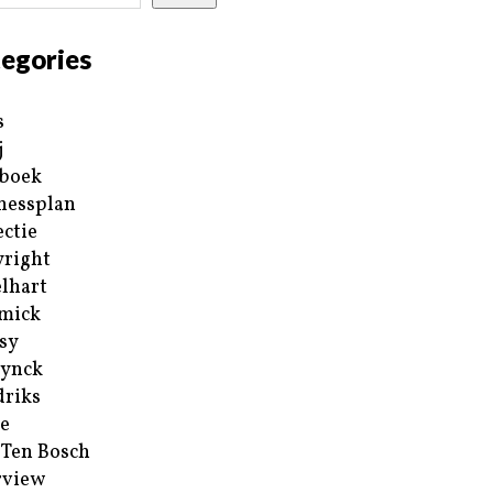
egories
s
j
boek
nessplan
ectie
right
lhart
mick
sy
ynck
riks
e
 Ten Bosch
rview