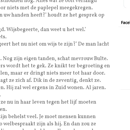
asthouden nog. Alles wat ze ooit verlangd
voor niets met de paplepel meegekregen.
 in uw handen heeft?’ houdt ze het gesprek op
d. Wijsbegeerte, dan weet u het wel.’
ts.
egeert het nu niet om wijs te zijn?’ De man lacht
 Nog zijn eigen tanden, schat mevrouw Bulte.
s wordt het te gek. Ze knikt ter begroeting en
len, maar er dringt niets meer tot haar door.
gt ze zich af. Dik in de zeventig, denkt ze.
. Hij zal wel ergens in Zuid wonen. Al jaren.
.
 ze nu in haar leven tegen het lijf moeten
en.
ijn behelst veel. Je moet mensen kunnen
 welbespraakt zijn als hij. En dan zou ze