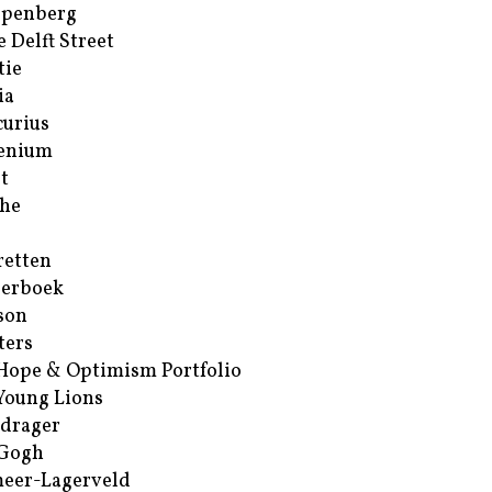
ppenberg
e Delft Street
tie
ia
urius
enium
t
he
retten
erboek
son
ters
Hope & Optimism Portfolio
Young Lions
drager
 Gogh
eer-Lagerveld