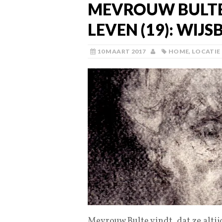
MEVROUW BULTE
LEVEN (19): WIJ
10 MAART 2017
HOME
,
LOCATIE
Mevrouw Bulte vindt, dat ze altij