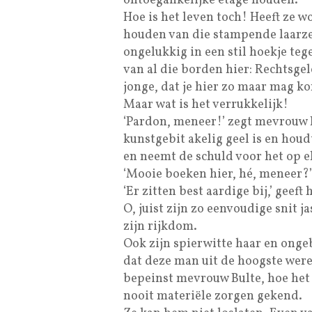
ontoegankelijke etage houden.
Hoe is het leven toch! Heeft ze
houden van die stampende laarzen
ongelukkig in een stil hoekje teg
van al die borden hier: Rechtsgel
jonge, dat je hier zo maar mag k
Maar wat is het verrukkelijk!
‘Pardon, meneer!’ zegt mevrouw Bu
kunstgebit akelig geel is en houd
en neemt de schuld voor het op el
‘Mooie boeken hier, hé, meneer?’
‘Er zitten best aardige bij,’ geeft 
O, juist zijn zo eenvoudige snit j
zijn rijkdom.
Ook zijn spierwitte haar en ong
dat deze man uit de hoogste were
bepeinst mevrouw Bulte, hoe het 
nooit materiële zorgen gekend.