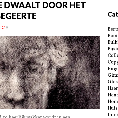
 DWAALT DOOR HET
Cat
SBEGEERTE
0
Bert
Booi
Bulk
Busi
Coll
Copy
Enge
Gim
Glos
Haer
Hend
Hom
Huis
Inte
d zo heerlijk wakker wordt in een