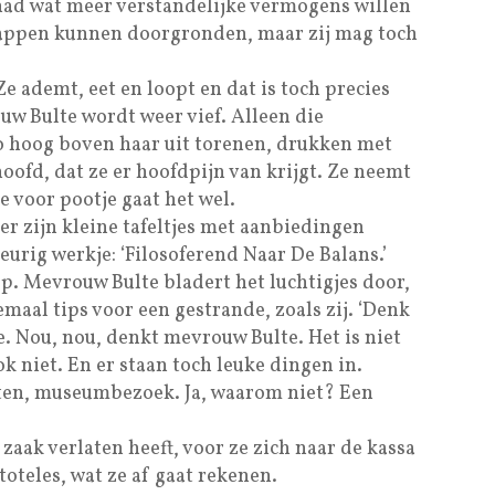
e had wat meer verstandelijke vermogens willen
appen kunnen doorgronden, maar zij mag toch
Ze ademt, eet en loopt en dat is toch precies
uw Bulte wordt weer vief. Alleen die
o hoog boven haar uit torenen, drukken met
hoofd, dat ze er hoofdpijn van krijgt. Ze neemt
 voor pootje gaat het wel.
ier zijn kleine tafeltjes met aanbiedingen
eurig werkje: ‘Filosoferend Naar De Balans.’
op. Mevrouw Bulte bladert het luchtigjes door,
lemaal tips voor een gestrande, zoals zij. ‘Denk
ze. Nou, nou, denkt mevrouw Bulte. Het is niet
ok niet. En er staan toch leuke dingen in.
en, museumbezoek. Ja, waarom niet? Een
 zaak verlaten heeft, voor ze zich naar de kassa
stoteles, wat ze af gaat rekenen.