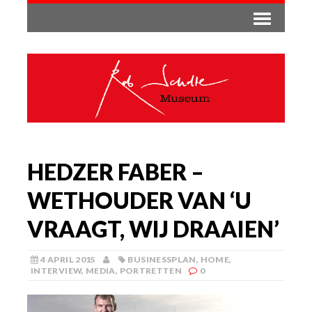
HEDZER FABER –
WETHOUDER VAN ‘U
VRAAGT, WIJ DRAAIEN’
4 APRIL 2015
BUSINESSPLAN
,
HOME
,
INTERVIEW
,
MEDIA
,
PORTRETTEN
0