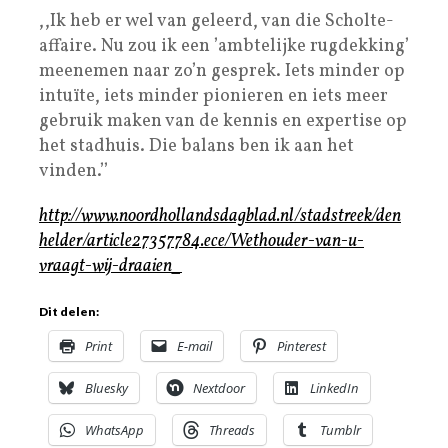
,,Ik heb er wel van geleerd, van die Scholte-
affaire. Nu zou ik een ’ambtelijke rugdekking’
meenemen naar zo’n gesprek. Iets minder op
intuïte, iets minder pionieren en iets meer
gebruik maken van de kennis en expertise op
het stadhuis. Die balans ben ik aan het
vinden.’’
http://www.noordhollandsdagblad.nl/stadstreek/den
helder/article27357784.ece/Wethouder-van-u-
vraagt-wij-draaien_
Dit delen:
Print
E-mail
Pinterest
Bluesky
Nextdoor
LinkedIn
WhatsApp
Threads
Tumblr