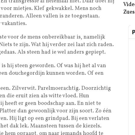
 En transgressie al helemaal niet. Daar doet hij
Vide
s voor mietjes. Klef gekwakkel. Mens noch
Zues
eranderen. Alleen vallen is ze toegestaan.
r vakanties.
este voor de mens onbereikbaar is, namelijk
 Niets te zijn. Wat hij verder zei laat zich raden.
gedaas. Als steen had ie wel anders gepiept.
is hij steen geworden. Of was hij het al van
k een douchegordijn kunnen worden. Of een
teen. Zilverwit. Parelmoerachtig. Doorzichtig
n die eruit zien als witte vloed. Hun
j heeft er geen boodschap aan. En niet te
 Platter dan gewoonlijk voor zijn soort. Zo één
n. Hij ligt op een grindpad. Bij een verlaten
 het dak lek. Maansteen tussen de kiezels.
ie hem opraapt, om naar iemands hoofd te