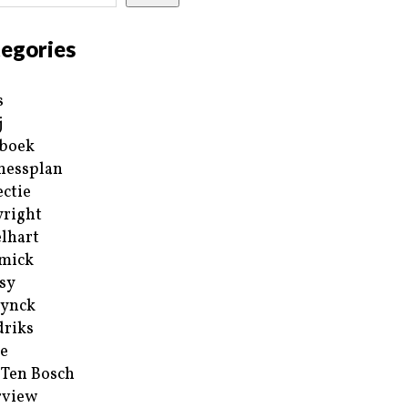
egories
s
j
boek
nessplan
ectie
right
lhart
mick
sy
ynck
riks
e
 Ten Bosch
rview