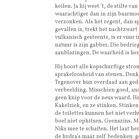
keilen. Ja hij weet ‘t, de stilte v
waarachtiger dan in zijn baarmoe
verzonken. Als het regent, dan sp
gevallen is, trekt het nachtzwart
vulkanisch gesteente, is er vuur i
natuur is zijn gabber. Die bedrie
aanblazingen. De waarheid is hem
Hij hoort alle kopschurftige stro
sprakeloosheid van stenen. Denke
Tegenover hun overdaad aan geda
verbeelding. Misschien goed, and
geen knip voor de neus waard. He
Kakelziek, en ze stinken. Stink
de toilettes kunnen het niet verh
boel niet ophitsen. Geenszins. 
Niks mee te schaften. Het laat h
de hydra’s maar zelf bedenken: ge