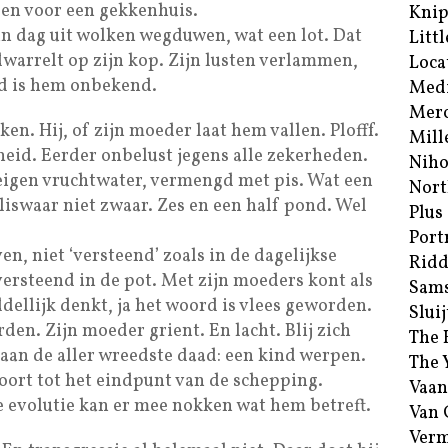
len voor een gekkenhuis.
Kni
in dag uit wolken wegduwen, wat een lot. Dat
Littl
warrelt op zijn kop. Zijn lusten verlammen,
Loca
od is hem onbekend.
Med
Merc
en. Hij, of zijn moeder laat hem vallen. Plofff.
Mill
eid. Eerder onbelust jegens alle zekerheden.
Niho
n eigen vruchtwater, vermengd met pis. Wat een
Nort
eliswaar niet zwaar. Zes en een half pond. Wel
Plus
Port
en, niet ‘versteend’ zoals in de dagelijkse
Ridd
k versteend in de pot. Met zijn moeders kont als
Sam
dellijk denkt, ja het woord is vlees geworden.
Sluij
rden. Zijn moeder grient. En lacht. Blij zich
The 
aan de aller wreedste daad: een kind werpen.
The 
oort tot het eindpunt van de schepping.
Vaan
 evolutie kan er mee nokken wat hem betreft.
Van
Verm