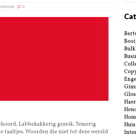
DRAGER
0
Cat
Bert
Booi
Bulk
Busi
Coll
Copy
Enge
Gim
Glos
Haer
Hend
Hom
gehoord. Labbekakkerig gezeik. Temerig
Huis
e taaltjes. Woorden die niet tot deze wereld
Inte