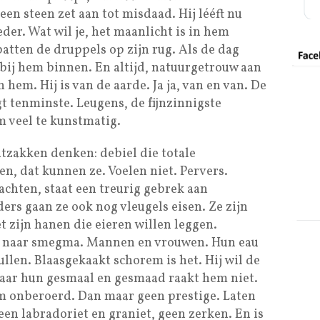
an een steen zet aan tot misdaad. Hij lééft nu
der. Wat wil je, het maanlicht is in hem
atten de druppels op zijn rug. Als de dag
 bij hem binnen. En altijd, natuurgetrouw aan
n hem. Hij is van de aarde. Ja ja, van en van. De
gt tenminste. Leugens, de fijnzinnigste
 veel te kunstmatig.
ntzakken denken: debiel die totale
n, dat kunnen ze. Voelen niet. Pervers.
chten, staat een treurig gebrek aan
ers gaan ze ook nog vleugels eisen. Ze zijn
t zijn hanen die eieren willen leggen.
en naar smegma. Mannen en vrouwen. Hun eau
ullen. Blaasgekaakt schorem is het. Hij wil de
Maar hun gesmaal en gesmaad raakt hem niet.
em onberoerd. Dan maar geen prestige. Laten
en labradoriet en graniet, geen zerken. En is