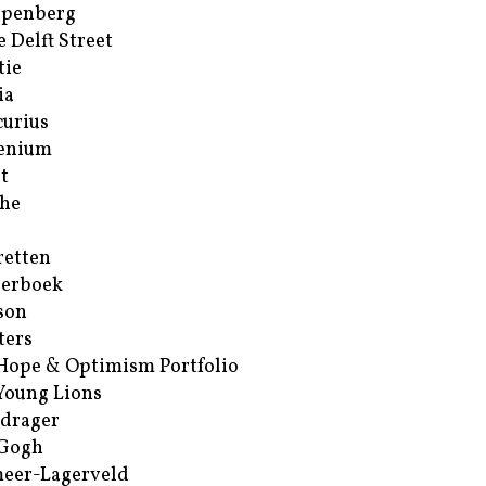
ppenberg
e Delft Street
tie
ia
urius
enium
t
he
retten
erboek
son
ters
Hope & Optimism Portfolio
Young Lions
drager
 Gogh
eer-Lagerveld