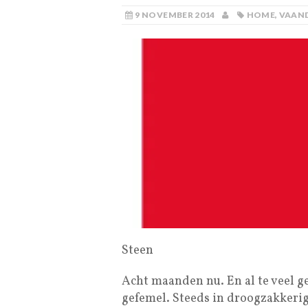
9 NOVEMBER 2014
HOME
,
VAAN
Steen
Acht maanden nu. En al te veel 
gefemel. Steeds in droogzakkerig