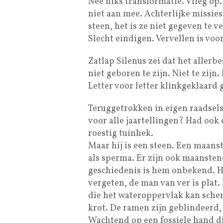
Nee niks transformatie. Vlieg op.
niet aan mee. Achterlijke missie
steen, het is ze niet gegeven te v
Slecht eindigen. Vervellen is voo
Zatlap Silenus zei dat het allerb
niet geboren te zijn. Niet te zijn.
Letter voor letter klinkgeklaard 
Teruggetrokken in eigen raadsels 
voor alle jaartellingen? Had oo
roestig tuinhek.
Maar hij is een steen. Een maans
als sperma. Er zijn ook maanstene
geschiedenis is hem onbekend. Hi
vergeten, de man van ver is plat.
die het wateroppervlak kan schere
krot. De ramen zijn geblindeerd,
Wachtend op een fossiele hand d