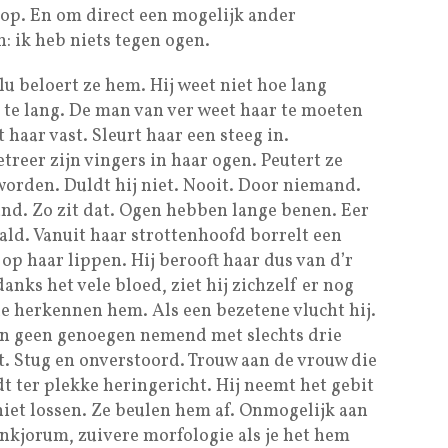
op. En om direct een mogelijk ander
: ik heb niets tegen ogen.
u beloert ze hem. Hij weet niet hoe lang
 te lang. De man van ver weet haar te moeten
 haar vast. Sleurt haar een steeg in.
etreer zijn vingers in haar ogen. Peutert ze
 worden. Duldt hij niet. Nooit. Door niemand.
and. Zo zit dat. Ogen hebben lange benen. Eer
aald. Vanuit haar strottenhoofd borrelt een
 op haar lippen. Hij berooft haar dus van d’r
anks het vele bloed, ziet hij zichzelf er nog
 ze herkennen hem. Als een bezetene vlucht hij.
 en geen genoegen nemend met slechts drie
. Stug en onverstoord. Trouw aan de vrouw die
 ter plekke heringericht. Hij neemt het gebit
niet lossen. Ze beulen hem af. Onmogelijk aan
ankjorum, zuivere morfologie als je het hem