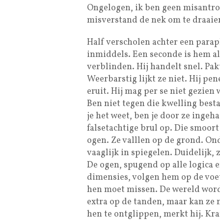
Ongelogen, ik ben geen misantro
misverstand de nek om te draaien
Half verscholen achter een parapl
inmiddels. Een seconde is hem al
verblinden. Hij handelt snel. Pakt
Weerbarstig lijkt ze niet. Hij pen
eruit. Hij mag per se niet gezien
Ben niet tegen die kwelling best
je het weet, ben je door ze ingeh
falsetachtige brul op. Die smoort
ogen. Ze valllen op de grond. Ond
vaaglijk in spiegelen. Duidelijk,
De ogen, spugend op alle logica
dimensies, volgen hem op de voet
hen moet missen. De wereld wordt
extra op de tanden, maar kan ze 
hen te ontglippen, merkt hij. Kr