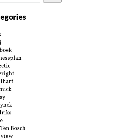
egories
s
j
boek
nessplan
ectie
right
lhart
mick
sy
ynck
riks
e
 Ten Bosch
rview