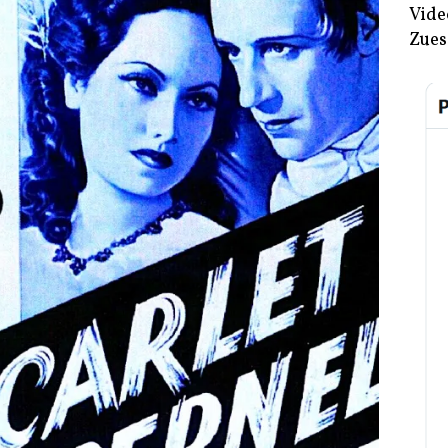
Vide
Zues