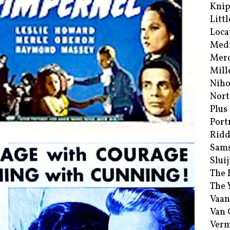
Kni
Littl
Loca
Med
Merc
Mill
Niho
Nort
Plus
Port
Ridd
Sam
Sluij
The 
The 
Vaan
Van
Verm