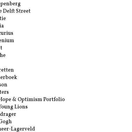
ppenberg
e Delft Street
tie
ia
urius
enium
t
he
retten
erboek
son
ters
Hope & Optimism Portfolio
Young Lions
drager
 Gogh
eer-Lagerveld