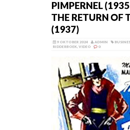
PIMPERNEL (1935
THE RETURN OF 
(1937)
9 OKTOBER 2024
ADMIN
BUSINE
RIDDERBOEK
,
VIDEO
0