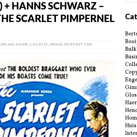
) + HANNS SCHWARZ –
Cat
THE SCARLET PIMPERNEL
Bert
Booi
SSPLAN
,
HOME
,
LOCATIE
,
MEDIA
,
PORTRETTEN
,
Bulk
Busi
Coll
Copy
Enge
Gim
Glos
Haer
Hend
Hom
Huis
Inte