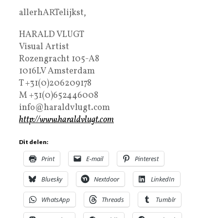
allerhARTelijkst,
HARALD VLUGT
Visual Artist
Rozengracht 105-A8
1016LV Amsterdam
T +31(0)206209178
M +31(0)652446008
info@haraldvlugt.com
http://www.haraldvlugt.com
Dit delen:
Print
E-mail
Pinterest
Bluesky
Nextdoor
LinkedIn
WhatsApp
Threads
Tumblr