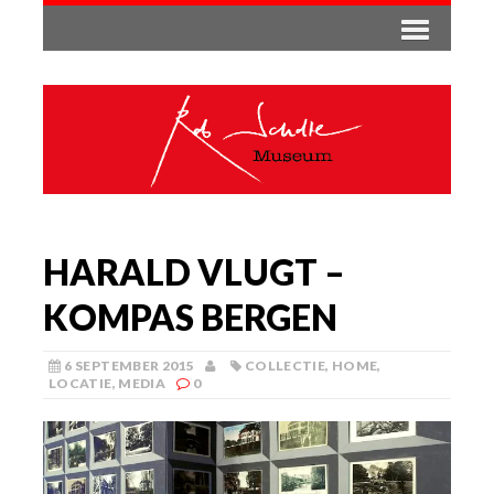
HARALD VLUGT –
KOMPAS BERGEN
6 SEPTEMBER 2015
COLLECTIE
,
HOME
,
LOCATIE
,
MEDIA
0