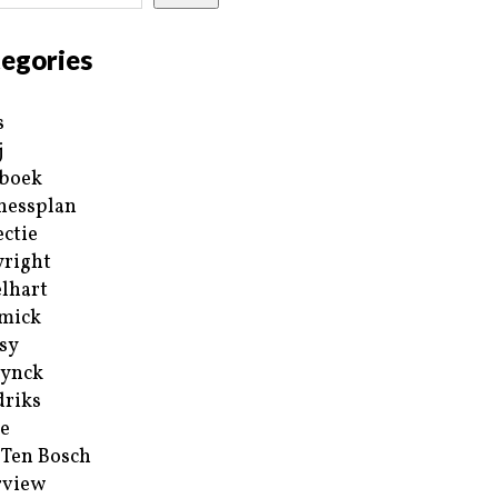
egories
s
j
boek
nessplan
ectie
right
lhart
mick
sy
ynck
riks
e
 Ten Bosch
rview