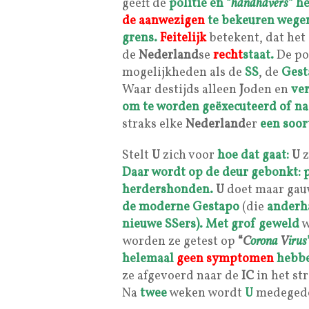
geeft de
politie en “
handhavers
” h
de aanwezigen
te bekeuren wegen
grens.
Feitelijk
betekent, dat het 
de
Nederland
se
recht
staat.
De po
mogelijkheden als de
SS
, de
Gest
Waar destijds alleen
J
oden en
ver
om te worden geëxecuteerd of n
straks elke
Nederland
er
een soort
Stelt
U
zich voor
hoe dat gaat:
U
z
Daar wordt op de deur gebonkt:
herdershonden.
U
doet maar ga
de moderne Gestapo
(die
anderh
nieuwe
SS
ers).
Met grof geweld
w
worden ze getest op
“
C
orona
V
irus
helemaal
geen symptomen
hebbe
ze afgevoerd naar de
IC
in het st
Na
twee
weken wordt
U
medegedee