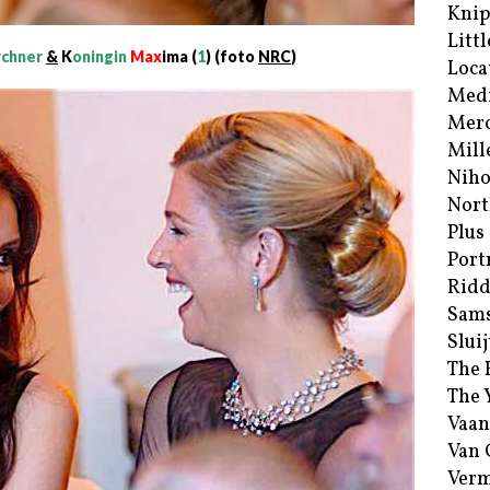
Kni
Littl
rchner
&
K
oningin
Max
ima (
1
) (foto
NRC
)
Loca
Med
Merc
Mill
Niho
Nort
Plus
Port
Ridd
Sam
Sluij
The 
The 
Vaan
Van
Verm