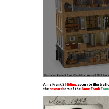
Anne Frank
S
Hiding,
accurate illustrati
the
research
ers of the
Anne Frank
Foun