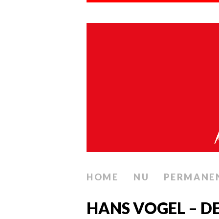
HOME
NU
PERMANE
HANS VOGEL – D