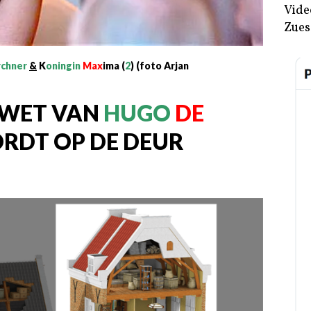
Vide
Zues
rchner
&
K
oningin
Max
ima (
2
) (foto Arjan
WET VAN
HUGO
DE
RDT OP DE DEUR