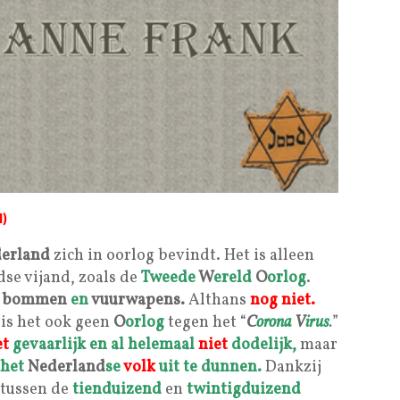
l)
erland
zich in oorlog bevindt. Het is alleen
se vijand, zoals de
Tweede
W
ereld
O
orlog
.
bommen
en
vuurwapens.
Althans
nog niet.
 is het ook geen
O
orlog
tegen het “
C
orona
V
irus
.
”
et
gevaarlijk en al helemaal
niet
dodelijk,
maar
 het
Nederland
se
volk
uit te dunnen.
Dankzij
 tussen de
tienduizend
en
twintigduizend