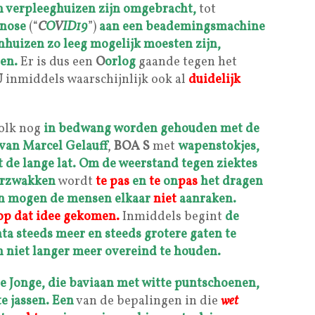
in verpleeghuizen zijn omgebracht,
tot
gnose
(“
C
O
V
ID19
”)
aan een beademingsmachine
nhuizen zo leeg mogelijk moesten zijn,
en.
Er is dus een
O
orlog
gaande tegen het
U
inmiddels waarschijnlijk ook al
duidelijk
volk nog
in bedwang worden gehouden met de
 van
Marcel Gelauff
,
BOA
S
met
wapenstokjes,
 de lange lat.
Om de weerstand tegen ziektes
verzwakken
wordt
te pas
en
te
on
pas
het dragen
en mogen de mensen elkaar
niet
aanraken.
p dat idee gekomen.
Inmiddels begint
de
nta
steeds meer en steeds grotere gaten te
n
niet langer meer overeind te houden.
e Jonge,
die baviaan met witte puntschoenen,
e jassen. Een
van de bepalingen in die
wet