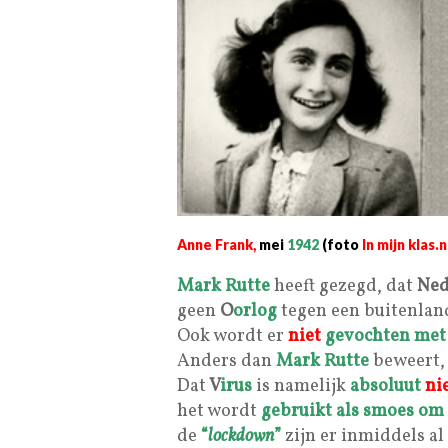
Anne Frank,
mei
1942
(foto
In mijn klas.n
Mark Rutte
heeft gezegd, dat
Ned
geen
O
orlog
tegen een buitenland
Ook wordt er
niet
gevochten met
Anders dan
Mark Rutte
beweert,
Dat
V
irus
is namelijk
absoluut
ni
het wordt
gebruikt als smoes om
de
“
lockdown
”
zijn er inmiddels al