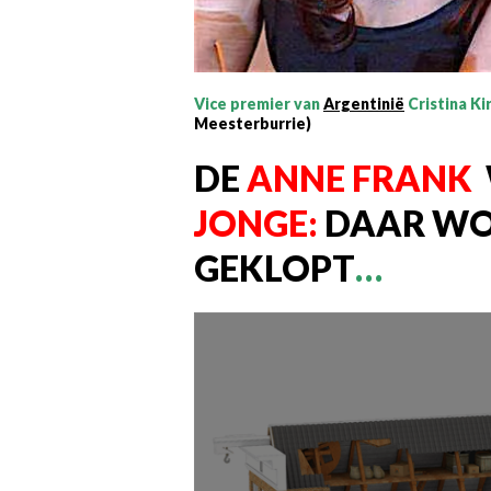
Vice premier van
Argentinië
Cristina Ki
Meesterburrie)
DE
ANNE FRANK
JONGE:
DAAR WO
GEKLOPT
…