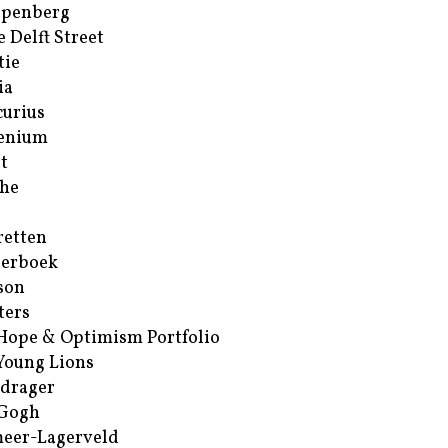
ppenberg
e Delft Street
tie
ia
urius
enium
t
he
retten
erboek
son
ters
Hope & Optimism Portfolio
Young Lions
drager
 Gogh
eer-Lagerveld