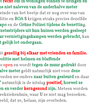
et
recht
om in woningen binnen te dringen en
s niet naleven van de
anderhalve meter
einde van het beetje dat er nog over was van
litie en
BOA
S
krijgen straks precies dezelfde
apo
en de
Grüne Polizei
tijdens de bezettin
g.
zetsstrijders
uit hun huizen werden gesleept
aar vernietigingskampen werden gebracht,
kan
 gelijk lot ondergaan.
it
gezellig bij elkaar met vrienden en familie.
politie met helmen en blaffende
uw
open
en wordt
tegen de muur gedrukt
door
alve meter
geldt natuurlijk niet voor
deze
orden uw ouders
naar buiten gesleurd
en daar
”
natuurlijk is de uitslag
positief,
hoewel ze
n en verder
kerngezond
zijn.
Meteen worden
reekziekenhuis, waar
U
ze niet mag bezoeken.
ld, dat ze, helaas, zijn overleden.