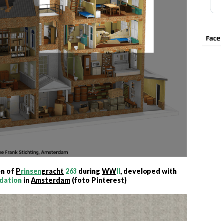
on of
P
rinsen
gracht
263
during
WW
II
, developed with
dation
in
Amsterdam
(foto Pinterest)