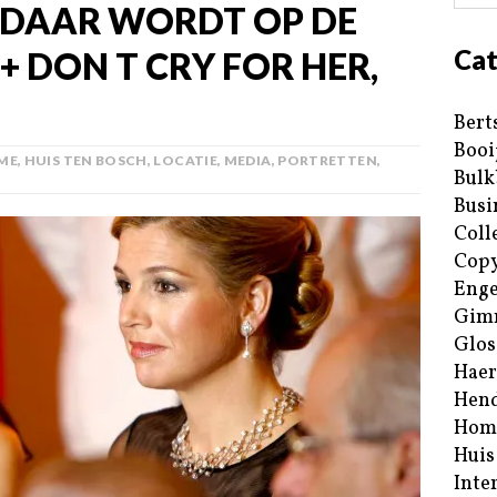
 DAAR WORDT OP DE
Cat
 DON T CRY FOR HER,
Bert
Booi
ME
,
HUIS TEN BOSCH
,
LOCATIE
,
MEDIA
,
PORTRETTEN
,
Bulk
Busi
Coll
Copy
Enge
Gim
Glos
Haer
Hend
Hom
Huis
Inte