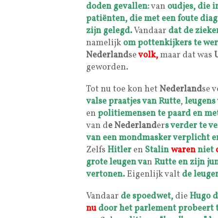
doden gevallen:
van
oudjes, die 
patiënten, die
met een foute dia
zijn gelegd.
Vandaar
dat de zieke
namelijk
om pottenkijkers te wer
Nederland
se
volk,
maar dat was
geworden.
Tot nu toe kon het
Nederland
se 
valse praatjes van Rutte
,
leugens
en
politiemensen te paard en met
van d
e Nederland
er
s verder te 
van een mondmasker verplicht 
Zelfs
Hitler
en
Stalin
waren
niet
o
grote leugen va
n
Rutte
en zijn ju
vertonen.
Eigenlijk valt
de leuge
Vandaar
de spoedwet,
die
Hugo d
nu
door het parlement probeert t