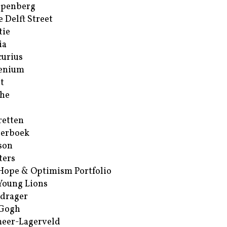
ppenberg
e Delft Street
tie
ia
urius
enium
t
he
retten
erboek
son
ters
Hope & Optimism Portfolio
Young Lions
drager
 Gogh
eer-Lagerveld