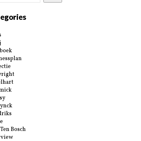
egories
s
j
boek
nessplan
ectie
right
lhart
mick
sy
ynck
riks
e
 Ten Bosch
rview