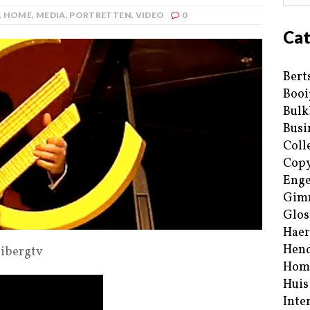
,
HOME
,
MEDIA
,
PORTRETTEN
,
VIDEO
0
Cat
Bert
Booi
Bulk
Busi
Coll
Copy
Enge
Gim
Glos
Haer
Hend
libergtv
Hom
Huis
Inte