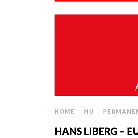
HOME
NU
PERMANE
HANS LIBERG – E