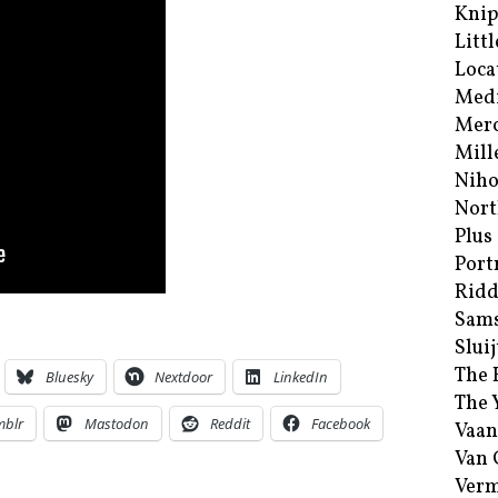
Kni
Littl
Loca
Med
Merc
Mill
Niho
Nort
Plus
Port
Ridd
Sam
Sluij
The 
Bluesky
Nextdoor
LinkedIn
The 
mblr
Mastodon
Reddit
Facebook
Vaan
Van
Verm