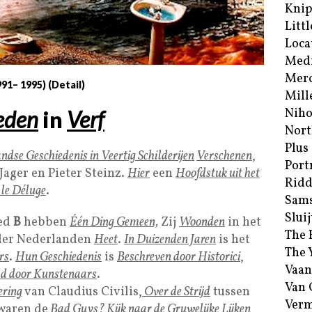
Kni
Littl
Loca
Med
Merc
91– 1995) (Detail)
Mill
Niho
eden
in
Verf
Nort
Plus
dse Geschiedenis in Veertig Schilderijen
Verschenen
,
Port
ager en Pieter Steinz.
Hier
een
Hoofdstuk uit het
Ridd
 le Déluge
.
Sam
Sluij
ed
B
hebben
Één Ding Gemeen,
Zij
Woonden
in het
The 
der Nederlanden
Heet
.
In Duizenden Jaren
is het
The 
rs
.
Hun Geschiedenis
is
Beschreven door Historici
,
Vaan
ld door Kunstenaars
.
Van
ring
van Claudius Civilis,
Over de Strijd
tussen
Verm
waren de
Bad Guys
?
Kijk naar de Gruwelijke Lijken