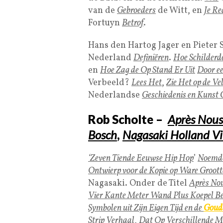
van de
Gebroeders
de Witt, en
Je Re
Fortuyn
Betrof
.
Hans den Hartog Jager en Pieter 
Nederland
Definiëren
.
Hoe Schilderd
en
Hoe Zag de Op Stand Er Uit
Door ee
Verbeeld?
Lees Het
,
Zie Het op de Ve
Nederlandse
Geschiedenis en Kunst 
Rob Scholte –
Après Nous
Bosch
,
Nagasaki Holland Vi
‘Zeven Tiende Eeuwse Hip Hop
’
Noemd
Ontwierp voor de Kopie op Ware Groott
Nagasaki. Onder de Titel
Après Nou
Vier Kante Meter Wand Plus Koepel Be
Symbolen uit Zijn Eigen Tijd en de
Goud
Strip Verhaal
,
Dat Op Verschillende Ma