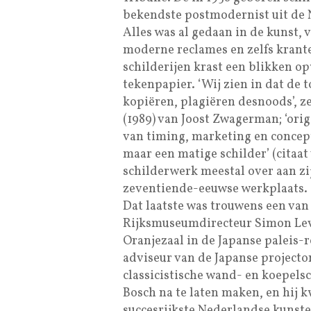
bekendste postmodernist uit de 
Alles was al gedaan in de kunst, 
moderne reclames en zelfs krante
schilderijen krast een blikken 
tekenpapier. ‘Wij zien in dat de
kopiëren, plagiëren desnoods’, z
(1989) van Joost Zwagerman; ‘origi
van timing, marketing en concept
maar een matige schilder’ (citaat 
schilderwerk meestal over aan zij
zeventiende-eeuwse werkplaats.
Dat laatste was trouwens een van
Rijksmuseumdirecteur Simon Levi
Oranjezaal in de Japanse paleis-r
adviseur van de Japanse project
classicistische wand- en koepels
Bosch na te laten maken, en hij kw
succesrijkste Nederlandse kuns