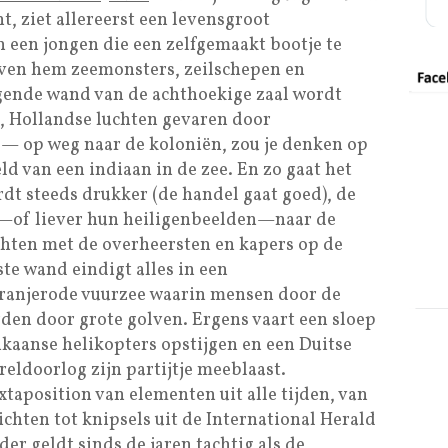
t, ziet allereerst een levensgroot
 een jongen die een zelfgemaakt bootje te
 boven hem zeemonsters, zeilschepen en
gende wand van de achthoekige zaal wordt
, Hollandse luchten gevaren door
— op weg naar de koloniën, zou je denken op
ld van een indiaan in de zee. En zo gaat het
dt steeds drukker (de handel gaat goed), de
—of liever hun heiligenbeelden—naar de
chten met de overheersten en kapers op de
ste wand eindigt alles in een
 oranjerode vuurzee waarin mensen door de
den door grote golven. Ergens vaart een sloep
ikaanse helikopters opstijgen en een Duitse
ldoorlog zijn partijtje meeblaast.
taposition van elementen uit alle tijden, van
chten tot knipsels uit de International Herald
der geldt sinds de jaren tachtig als de