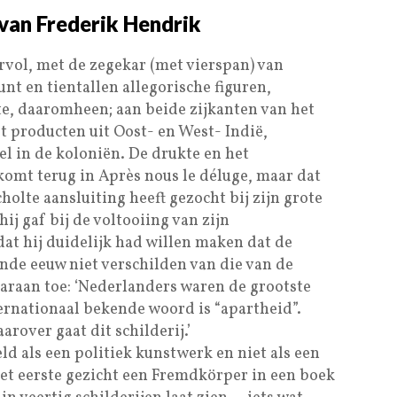
van Frederik Hendrik
rvol, met de zegekar (met vierspan) van
nt en tientallen allegorische figuren,
e, daaromheen; aan beide zijkanten van het
t producten uit Oost- en West- Indië,
l in de koloniën. De drukte en het
komt terug in Après nous le déluge, maar dat
holte aansluiting heeft gezocht bij zijn grote
ij gaf bij de voltooiing van zijn
 dat hij duidelijk had willen maken dat de
nde eeuw niet verschilden van die van de
aaraan toe: ‘Nederlanders waren de grootste
ernationaal bekende woord is “apartheid”.
rover gaat dit schilderij.’
ld als een politiek kunstwerk en niet als een
het eerste gezicht een Fremdkörper in een boek