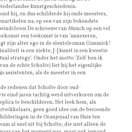
Nederlandse kunstgeschiedenis.
vond hij, en dus schilderde hij oude meesters,
nartikelen na; op een van zijn bekendste
opwindclown De schreeuw van Munch op een vel
 toekomst een toekomst is van ‘annexeren,
egt zijn alter ego in de sleutelroman Gimmick!
naliteit is een ziekte, [–] kunst is een kwestie
ual strategy’. Onder het motto ‘Zelf ben ik
van de echte Scholte) liet hij het eigenlijke
n assistenten, als de meester in een
 de redenen dat Scholte door oud-
e eind jaren tachtig werd uitverkoren om de
eplica te beschilderen. Het leek hem, als
ontwikkelaars, geen goed idee om de beroemde
childeringen in de Oranjezaal van Huis ten
am al snel uit bij Scholte, die niet alleen de
tenaar van het moment was, maar ook iemand