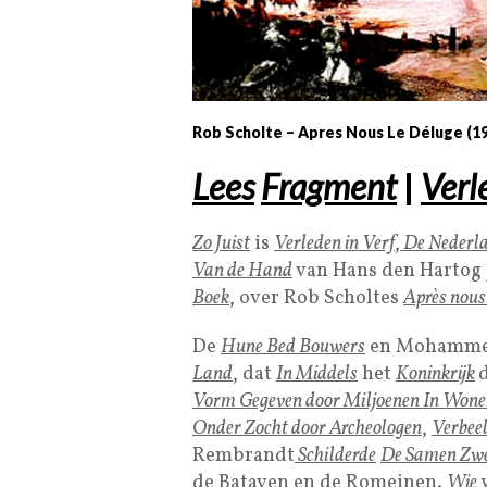
Rob Scholte – Apres Nous Le Déluge (19
Lees
Fragment
|
Verl
Zo Juist
is
Verleden in Verf
,
De Nederlan
Van de Hand
van Hans den Hartog J
Boek
, over Rob Scholtes
Après nous
De
Hune Bed Bouwers
en Mohamm
Land
, dat
In Middels
het
Koninkrijk
Vorm Gegeven door Miljoenen In Wone
Onder Zocht door Archeologen
,
Verbee
Rembrandt
Schilderde
De Samen Zwe
de Bataven en de Romeinen.
Wie