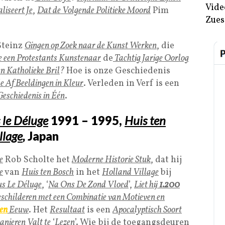
Vide
aliseert Je
,
Dat de
Volgende Politieke Moord
Pim
Zues
Steinz
Gingen op Zoek naar de Kunst Werken
, die
e een Protestants Kunstenaar
de
Tachtig Jarige Oorlog
n Katholieke Bril
?
Hoe is onze Geschiedenis
le Af Beeldingen in Kleur
. Verleden in Verf is een
Geschiedenis in Één
.
 le Déluge
1991 – 1995
,
Huis ten
llage
,
Japan
e
Rob Scholte het
Moderne Historie Stuk
, dat hij
e
van
Huis ten Bosch
in het
Holland Village
bij
s Le Déluge
, ‘
Na Ons De Zond Vloed
’,
Liet hij
1.200
schilderen met een Combinatie van Motieven en
en
Eeuw
. Het
Resultaat
is een
Apocalyptisch Soort
nieren Valt te
‘
Lezen
’. Wie bij de toegangsdeuren