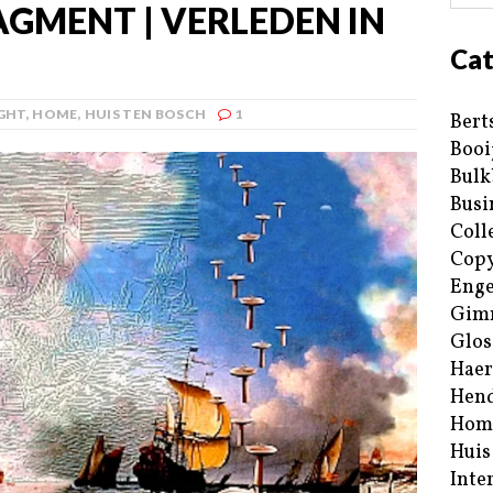
RAGMENT | VERLEDEN IN
Cat
GHT
,
HOME
,
HUIS TEN BOSCH
1
Bert
Booi
Bulk
Busi
Coll
Copy
Enge
Gim
Glos
Haer
Hend
Hom
Huis
Inte