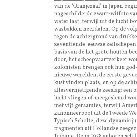
van de ‘Oranjezaal’ in Japan begin
nageschilderde zwart-witfoto van
water laat, terwijl uit de lucht
wasbakken neerdalen. Op de vol
tegen de achtergrond van drukke
zeventiende-eeuwse zeilschepen 
basis van de het grote houten bee
door; het scheepvaartverkeer wor
kolonisten brengen ook hun god
nieuwe werelden, de eerste geve
kust vinden plaats, en op de acht
allesvernietigende zeeslag: een
lucht vliegen of meegesleurd wor
met vijf geraamtes, terwijl Amer
kanonneerboot uit de Tweede Were
Typisch Scholte, deze dynamic jux
fragmenten uit Hollandse zeegezi
Tribune. De in 1958 geboren schil