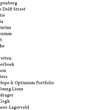
ppenberg
e Delft Street
tie
ia
urius
enium
t
he
retten
erboek
son
ters
Hope & Optimism Portfolio
Young Lions
drager
 Gogh
eer-Lagerveld