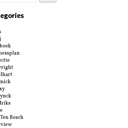
egories
s
j
boek
nessplan
ectie
right
lhart
mick
sy
ynck
riks
e
 Ten Bosch
rview