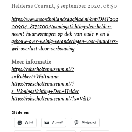
Helderse Courant, 5 september 2020, 06:50
https://www.noordhollandsdagblad.nl/cnt/DMF202
00904_81721004/woningstichting-den-helder-
neemt-huurwoningen-op-dak-van-oude-v-en-d-
gebouw-over-weinig-veranderingen-voor-huurders-
wel-overlast-door-verbouwing
Meer informatie
https://robscholtemuseum.nl/?
s=Robbert+Waltmann
https://robscholtemuseum.nl/?
s=Woningstichting+Den+Helder
https://robscholtemuseum.nl/?s=V&D
Dit delen:
Print
E-mail
Pinterest