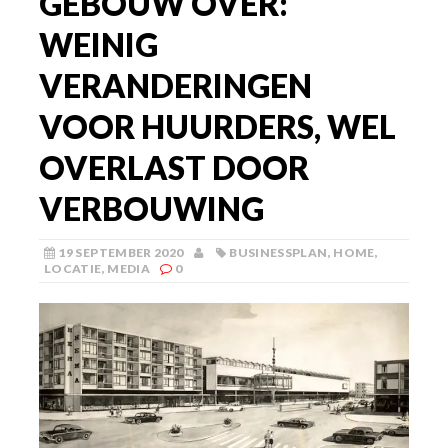
GEBOUW OVER:
WEINIG
VERANDERINGEN
VOOR HUURDERS, WEL
OVERLAST DOOR
VERBOUWING
19 SEPTEMBER 2020
BUSINESSPLAN
,
HOME
,
LOCATIE
,
MEDIA
0