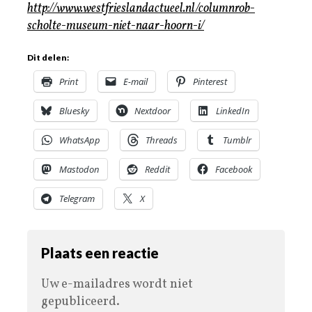
http://www.westfrieslandactueel.nl/columnrob-
scholte-museum-niet-naar-hoorn-i/
Dit delen:
Print
E-mail
Pinterest
Bluesky
Nextdoor
LinkedIn
WhatsApp
Threads
Tumblr
Mastodon
Reddit
Facebook
Telegram
X
Plaats een reactie
Uw e-mailadres wordt niet
gepubliceerd.