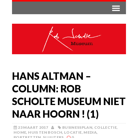
HANS ALTMAN –
COLUMN: ROB
SCHOLTE MUSEUM NIET
NAAR HOORN ! (1)
23 MAART 2017
BUSINESSPLAN
,
COLLECTIE
,
HOME
,
HUIS TEN BOSCH
,
LOCATIE
,
MEDIA
,
PORTRETTEN
,
SLUIJTERS
0