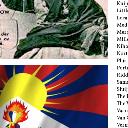
Kni
Littl
Loca
Med
Merc
Mill
Niho
Nort
Plus
Port
Ridd
Sam
Sluij
The 
The 
Vaan
Van
Verm