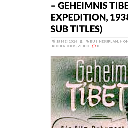
– GEHEIMNIS TIB
EXPEDITION, 1938
SUB TITLES)
15 MEI 2024
BUSINESSPLAN
,
HO
RIDDERBOEK
,
VIDEO
0