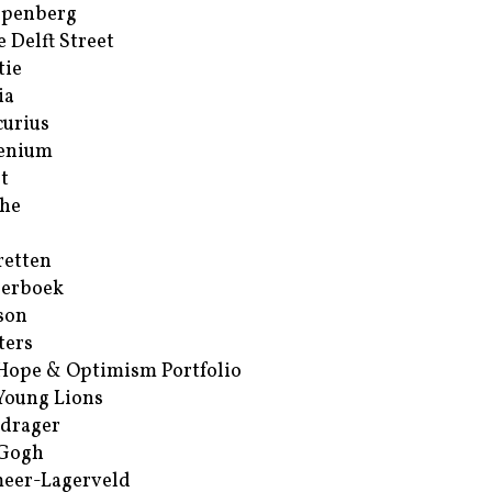
ppenberg
e Delft Street
tie
ia
urius
enium
t
he
retten
erboek
son
ters
Hope & Optimism Portfolio
Young Lions
drager
 Gogh
eer-Lagerveld