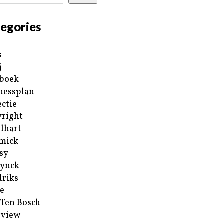
egories
s
j
boek
nessplan
ectie
right
lhart
mick
sy
ynck
riks
e
 Ten Bosch
rview