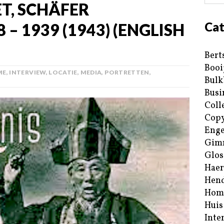
ET, SCHÄFER
Cat
 – 1939 (1943) (ENGLISH
Bert
Booi
ME
,
INTERVIEW
,
LOCATIE
,
MEDIA
,
PORTRETTEN
,
Bulk
Busi
Coll
Copy
Enge
Gim
Glos
Haer
Hend
Hom
Huis
Inte