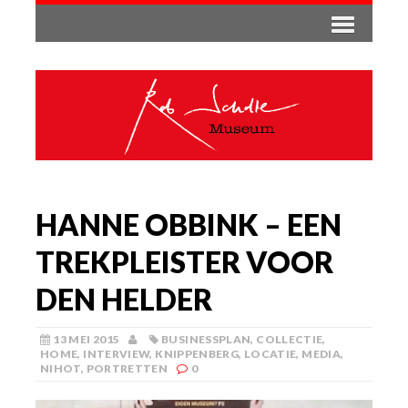
HANNE OBBINK – EEN
TREKPLEISTER VOOR
DEN HELDER
13 MEI 2015
BUSINESSPLAN
,
COLLECTIE
,
HOME
,
INTERVIEW
,
KNIPPENBERG
,
LOCATIE
,
MEDIA
,
NIHOT
,
PORTRETTEN
0