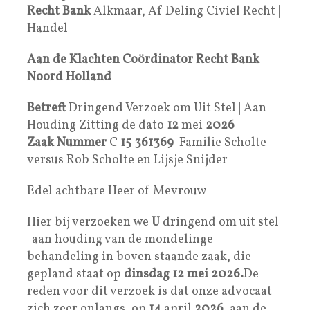
Recht Bank
Alkmaar, Af Deling Civiel Recht |
Handel
Aan de Klachten Coördinator Recht Bank
Noord Holland
Betreft
Dringend Verzoek om Uit Stel | Aan
Houding Zitting de dato
12
mei
2026
Zaak Nummer
C
15 361369
Familie Scholte
versus Rob Scholte en Lijsje Snijder
Edel achtbare Heer of Mevrouw
Hier bij verzoeken we
U
dringend om uit stel
| aan houding van de mondelinge
behandeling in boven staande zaak, die
gepland staat op
dinsdag 12 mei 2026.
De
reden voor dit verzoek is dat onze advocaat
zich zeer onlangs, op
14
april
2026
, aan de