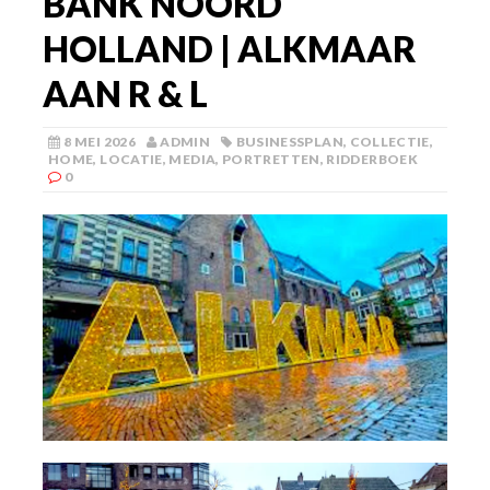
BANK NOORD
HOLLAND | ALKMAAR
AAN R & L
8 MEI 2026
ADMIN
BUSINESSPLAN
,
COLLECTIE
,
HOME
,
LOCATIE
,
MEDIA
,
PORTRETTEN
,
RIDDERBOEK
0