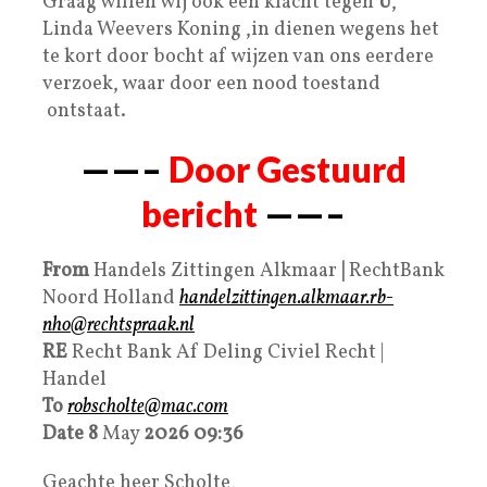
Graag willen wij ook een klacht tegen
U
,
Linda Weevers Koning ,in dienen wegens het
te kort door bocht af wijzen van ons eerdere
verzoek, waar door een nood toestand
ontstaat.
——–
Door Gestuurd
bericht
——–
From
Handels Zittingen Alkmaar
|
RechtBank
Noord Holland
handelzittingen.alkmaar.rb-
nho@rechtspraak.nl
RE
Recht Bank Af Deling Civiel Recht |
Handel
To
robscholte@mac.com
Date
8
May
2026
09:36
Geachte heer Scholte,