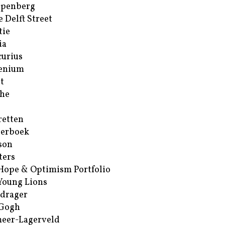
ppenberg
e Delft Street
tie
ia
urius
enium
t
he
retten
erboek
son
ters
Hope & Optimism Portfolio
Young Lions
drager
 Gogh
eer-Lagerveld