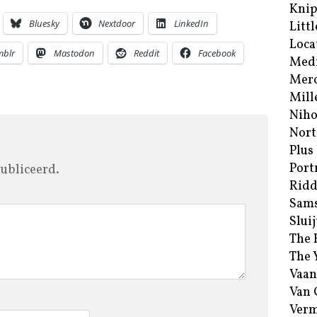
Kni
Bluesky
Nextdoor
LinkedIn
Littl
Loca
mblr
Mastodon
Reddit
Facebook
Med
Merc
Mill
Niho
Nort
Plus
Port
ubliceerd.
Ridd
Sam
Sluij
The 
The 
Vaan
Van
Verm