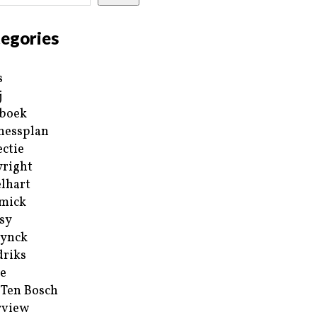
egories
s
j
boek
nessplan
ectie
right
lhart
mick
sy
ynck
riks
e
 Ten Bosch
rview