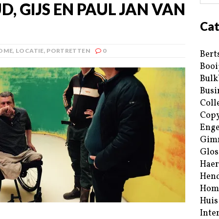
, GIJS EN PAUL JAN VAN
Cat
OME
,
LOCATIE
,
PORTRETTEN
0
Bert
Booi
Bulk
Busi
Coll
Copy
Enge
Gim
Glos
Haer
Hend
Hom
Huis
Inte