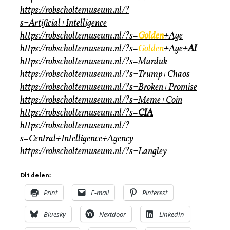
https://robscholtemuseum.nl/?
s=Artificial+Intelligence
https://robscholtemuseum.nl/?s=
Golden
+Age
https://robscholtemuseum.nl/?s=
Golden
+Age+
AI
https://robscholtemuseum.nl/?s=Marduk
https://robscholtemuseum.nl/?s=Trump+Chaos
https://robscholtemuseum.nl/?s=Broken+Promise
https://robscholtemuseum.nl/?s=Meme+Coin
https://robscholtemuseum.nl/?s=
CIA
https://robscholtemuseum.nl/?
s=Central+Intelligence+Agency
https://robscholtemuseum.nl/?s=Langley
Dit delen:
Print
E-mail
Pinterest
Bluesky
Nextdoor
LinkedIn