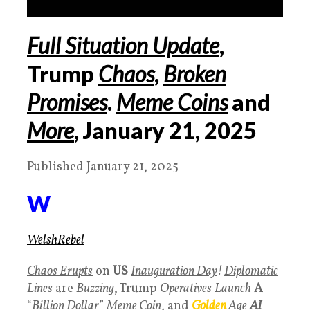
Full Situation Update
,
Trump
Chaos
,
Broken
Promises
.
Meme Coins
and
More
, January
21
,
2025
Published January 21, 2025
W
WelshRebel
Chaos Erupts
on
US
Inauguration Day
!
Diplomatic
Lines
are
Buzzing
, Trump
Operatives
Launch
A
“
Billion Dollar
”
Meme Coin
, and
Golden
Age
AI