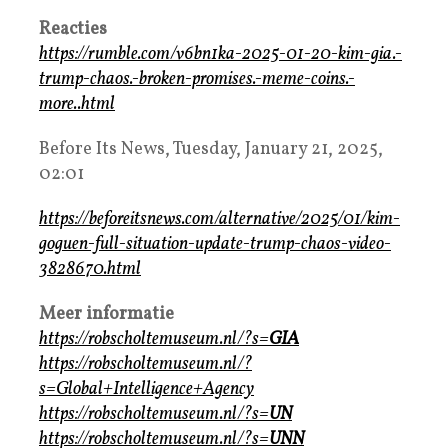
Reacties
https://rumble.com/v6bn1ka-2025-01-20-kim-gia.-
trump-chaos.-broken-promises.-meme-coins.-
more..html
Before Its News, Tuesday, January 21, 2025,
02:01
https://beforeitsnews.com/alternative/2025/01/kim-
goguen-full-situation-update-trump-chaos-video-
3828670.html
Meer informatie
https://robscholtemuseum.nl/?s=
GIA
https://robscholtemuseum.nl/?
s=Global+Intelligence+Agency
https://robscholtemuseum.nl/?s=
UN
https://robscholtemuseum.nl/?s=
UNN