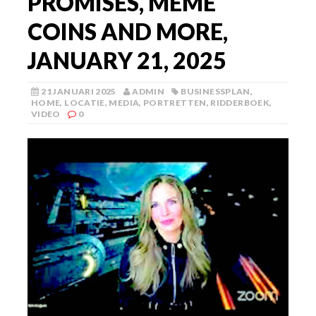
PROMISES, MEME
COINS AND MORE,
JANUARY 21, 2025
21 JANUARI 2025
ADMIN
BUSINESSPLAN
,
HOME
,
LOCATIE
,
MEDIA
,
PORTRETTEN
,
RIDDERBOEK
,
VIDEO
0