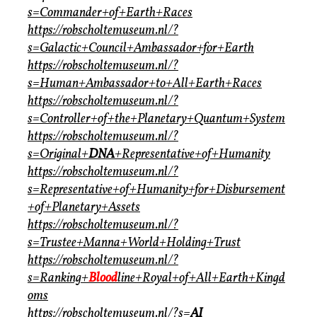
s=Commander+of+Earth+Races
https://robscholtemuseum.nl/?
s=Galactic+Council+Ambassador+for+Earth
https://robscholtemuseum.nl/?
s=Human+Ambassador+to+All+Earth+Races
https://robscholtemuseum.nl/?
s=Controller+of+the+Planetary+Quantum+System
https://robscholtemuseum.nl/?
s=Original+
DNA
+Representative+of+Humanity
https://robscholtemuseum.nl/?
s=Representative+of+Humanity+for+Disbursement
+of+Planetary+Assets
https://robscholtemuseum.nl/?
s=Trustee+Manna+World+Holding+Trust
https://robscholtemuseum.nl/?
s=Ranking+
Blood
line+Royal+of+All+Earth+Kingd
oms
https://robscholtemuseum.nl/?s=
AI