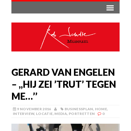
GERARD VAN ENGELEN
– ,,HIJ ZEI ’TRUT’ TEGEN
ME…’’
9 NOVEMBER 2016
BUSINESSPLAN
,
HOME
,
INTERVIEW
,
LOCATIE
,
MEDIA
,
PORTRETTEN
0