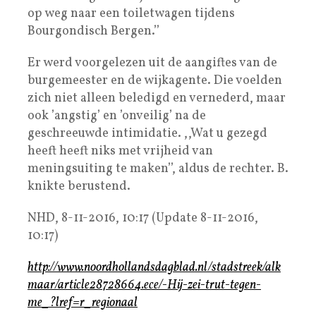
op weg naar een toiletwagen tijdens
Bourgondisch Bergen.’’
Er werd voorgelezen uit de aangiftes van de
burgemeester en de wijkagente. Die voelden
zich niet alleen beledigd en vernederd, maar
ook ’angstig’ en ’onveilig’ na de
geschreeuwde intimidatie. ,,Wat u gezegd
heeft heeft niks met vrijheid van
meningsuiting te maken’’, aldus de rechter. B.
knikte berustend.
NHD, 8-11-2016, 10:17 (Update 8-11-2016,
10:17)
http://www.noordhollandsdagblad.nl/stadstreek/alk
maar/article28728664.ece/-Hij-zei-trut-tegen-
me_?lref=r_regionaal