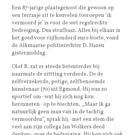
Een 87-jarige plaatsgenoot die gewoon op
een terrasje zit te keuvelen toeroepen ’ik
vermoord je’ is voor de wet regelrechte
bedreiging. Dus strafbaar. Alles bij elkaar is
het goed voor vijfhonderd euro boete, vond
de Alkmaarse politierechter D. Hazeu
gistermiddag.
Olof B. zat er steeds beteuterder bij
naarmate de zittting vorderde. De de
zelfverzekerde, potige, zelfbenoemde
kunstenaar (70) uit Egmond. Hij was zo
sportief om -wat hij zich nog kon
herinneren- op te biechten. ,,Maar ik ga
natuurlijk geen man van in de tachtig
vermoorden’’, sprak hij -met een stem die
veel aan zijn collega Jan Wolkers deed
denken- over de bedreiging. Hij kon zich ook