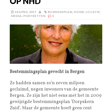
OP NHD
18 APRIL 2017
BUSINESSPLAN
,
HOME
,
LOCATIE
,
MEDIA
,
PORTRETTEN
0
Bestemmingsplan gevecht in Bergen
Ze hadden samen zo’n zeven miljoen
geclaimd, negen inwoners van de gemeente
Bergen. Ze zijn het niet eens met het in 2009
gewijzigde bestemmingsplan ’Dorpskern
Zuid’. Maar de gemeente hoeft geen cent