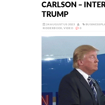
CARLSON – INT
TRUMP
24 AUGUSTUS 2023
BUSINESSPL
RIDDERBOEK
,
VIDEO
0