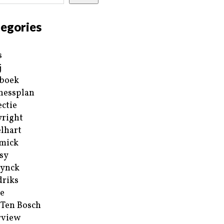
egories
s
j
boek
nessplan
ectie
right
lhart
mick
sy
ynck
riks
e
 Ten Bosch
rview