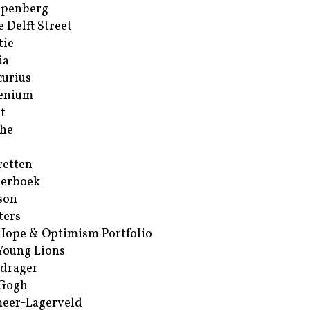
ppenberg
e Delft Street
tie
ia
urius
enium
t
he
retten
erboek
son
ters
Hope & Optimism Portfolio
Young Lions
drager
 Gogh
eer-Lagerveld