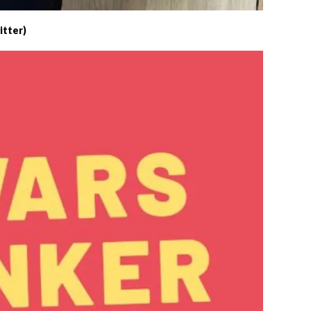
itter)