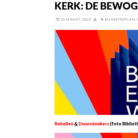
KERK: DE BEWOG
15 MAART 2020
BUSINESSPLAN
,
Rebellen
&
Dwarsdenkers
(foto Biblio