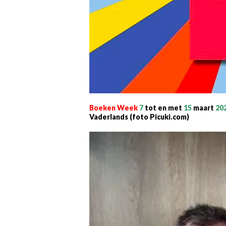
Boeken Week
7
tot en met
15
maart
20
Vaderlands (foto Picuki.com)