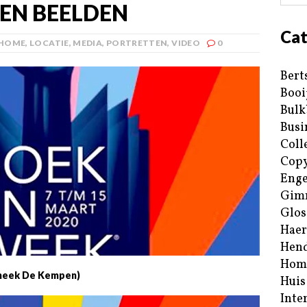
EN BEELDEN
Cat
HOME
,
LOCATIE
,
MEDIA
,
PORTRETTEN
,
VIDEO
0
Bert
Booi
Bulk
Busi
Coll
Copy
Enge
Gim
Glos
Haer
Hend
Hom
theek De Kempen)
Huis
Inte