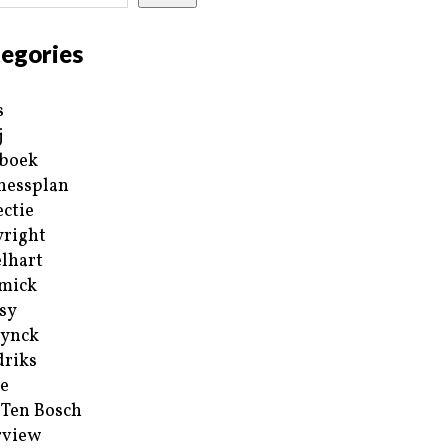
egories
s
j
boek
nessplan
ectie
right
lhart
mick
sy
ynck
riks
e
 Ten Bosch
rview