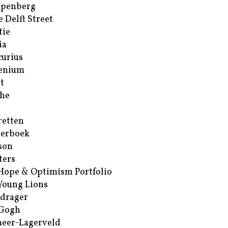
ppenberg
e Delft Street
tie
ia
urius
enium
t
he
retten
erboek
son
ters
Hope & Optimism Portfolio
Young Lions
drager
 Gogh
eer-Lagerveld