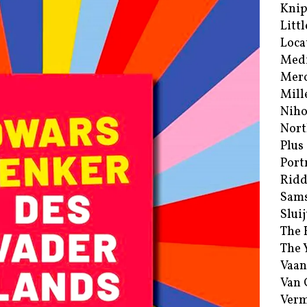
Kni
Littl
Loca
Med
Merc
Mill
Niho
Nort
Plus
Port
Ridd
Sam
Sluij
The 
The 
Vaan
Van
Verm