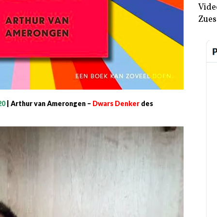
Vide
Zues
20
| Arthur van Amerongen –
Dwars Denker
des