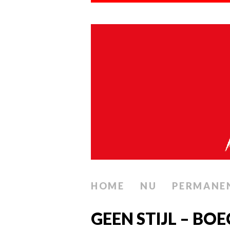
HOME
NU
PERMANE
GEEN STIJL – BOE