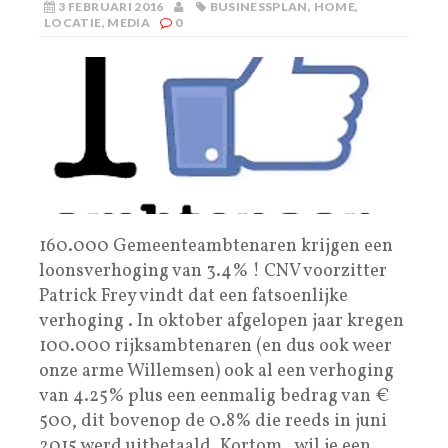
3 FEBRUARI 2016
BUSINESSPLAN
,
HOME
,
LOCATIE
,
MEDIA
0
160.000 Gemeenteambtenaren krijgen een
loonsverhoging van 3.4% ! CNV voorzitter
Patrick Frey vindt dat een fatsoenlijke
verhoging . In oktober afgelopen jaar kregen
100.000 rijksambtenaren (en dus ook weer
onze arme Willemsen) ook al een verhoging
van 4.25% plus een eenmalig bedrag van €
500, dit bovenop de 0.8% die reeds in juni
2015 werd uitbetaald. Kortom , wil je een