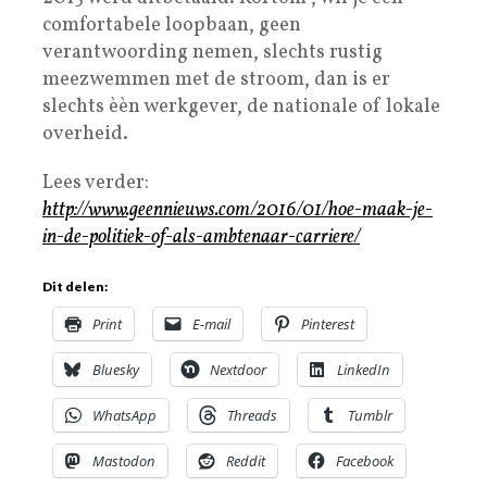
comfortabele loopbaan, geen
verantwoording nemen, slechts rustig
meezwemmen met de stroom, dan is er
slechts èèn werkgever, de nationale of lokale
overheid.
Lees verder:
http://www.geennieuws.com/2016/01/hoe-maak-je-
in-de-politiek-of-als-ambtenaar-carriere/
Dit delen:
Print
E-mail
Pinterest
Bluesky
Nextdoor
LinkedIn
WhatsApp
Threads
Tumblr
Mastodon
Reddit
Facebook