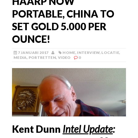
HAARP NOW
PORTABLE, CHINA TO
SET GOLD 5.000 PER
OUNCE!
7 JANUARI 2017
HOME
,
INTERVIEW
,
LOCATIE
,
MEDIA
,
PORTRETTEN
,
VIDEO
0
Kent Dunn
Intel Update
: