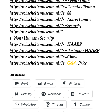
https://robscholtemuseum.nl/?s=Kevin+Dunn
https://robscholtemuseum.nl/?s=Donald+Trump
https://robscholtemuseum.nl/?s=
SS
https://robscholtemuseum.nl/?s=Non+Human
https://robscholtemuseum.nl/?s=Security
https://robscholtemuseum.nl/?
s=Non+Human+Security
https://robscholtemuseum.nl/?s=
HAARP
https://robscholtemuseum.nl/?s=Portable+
HAARP
https://robscholtemuseum.nl/?s=China
https://robscholtemuseum.nl/?s=
Gold
+Price
Dit delen:
Print
E-mail
Pinterest
Bluesky
Nextdoor
LinkedIn
WhatsApp
Threads
Tumblr