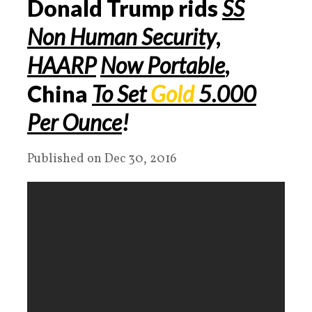
Donald Trump rids
SS
Non Human Securit
y
,
HAARP
Now Portable
,
China
To Set
Gold
5.000
Per
Ounce
!
Published on Dec 30, 2016