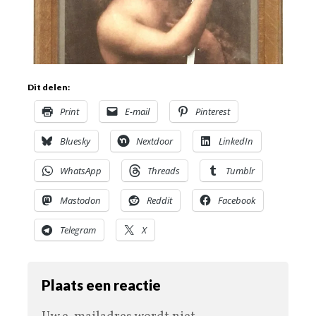
Dit delen:
Print
E-mail
Pinterest
Bluesky
Nextdoor
LinkedIn
WhatsApp
Threads
Tumblr
Mastodon
Reddit
Facebook
Telegram
X
Plaats een reactie