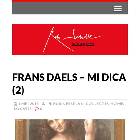
FRANS DAELS – MI DICA
(2)
1 MEI 2015
BUSINESSPLAN
,
COLLECTIE
,
HOME
,
LOCATIE
0