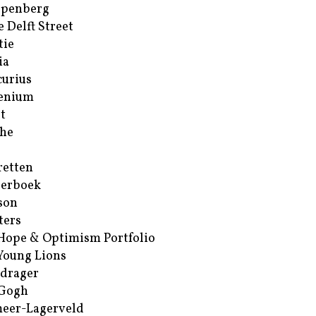
ppenberg
e Delft Street
tie
ia
urius
enium
t
he
retten
erboek
son
ters
Hope & Optimism Portfolio
Young Lions
drager
 Gogh
eer-Lagerveld