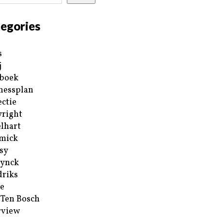
egories
s
j
boek
nessplan
ectie
right
lhart
mick
sy
ynck
riks
e
 Ten Bosch
rview