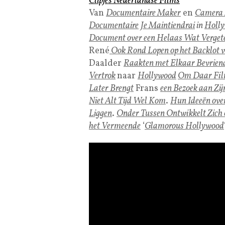
Clipjes Nederlandse Films
Van
Documentaire Maker
en
Camera
Documentaire
Je Maintiendrai
in
Holl
Document over een Helaas Wat Verget
René
Ook Rond Lopen op het Backlot v
Daalder
Raakten met Elkaar Bevriend
Vertrok
naar
Hollywood
Om Daar Fil
Later Brengt
Frans
een Bezoek aan Zi
Niet Alt Tijd Wel Kom
.
Hun Ideeën ove
Liggen
.
Onder Tussen Ontwikkelt Zich 
het Vermeende
‘
Glamorous Hollywood