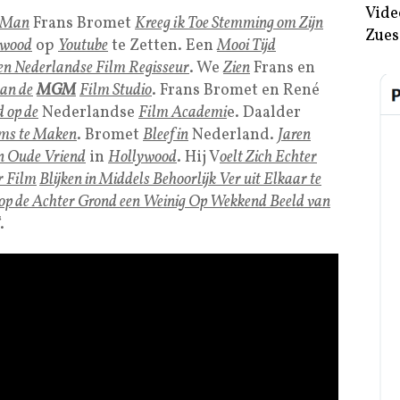
Vide
 Man
Frans Bromet
Kreeg ik Toe Stemming om Zijn
Zues
ywood
op
Youtube
te Zetten. Een
Mooi Tijd
en Nederlandse Film Regisseur
. We
Zien
Frans en
an de
MGM
Film Studio
. Frans Bromet en René
 op de
Nederlandse
Film Academi
e. Daalder
ms te Maken
. Bromet
Bleef in
Nederland.
Jaren
jn Oude Vriend
in
Hollywood
. Hij V
oelt Zich Echter
r Film
Blijken in Middels Behoorlijk Ver uit Elkaar te
op de Achter Grond een Weinig Op Wekkend Beeld van
‘.