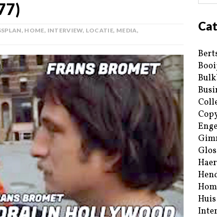
77)
Cat
SSPLAN
,
HOME
,
INTERVIEW
,
LOCATIE
,
MEDIA
,
Bert
Booi
Bulk
Busi
Coll
Copy
Enge
Gim
Glos
Haer
Hend
Hom
Huis
Inte