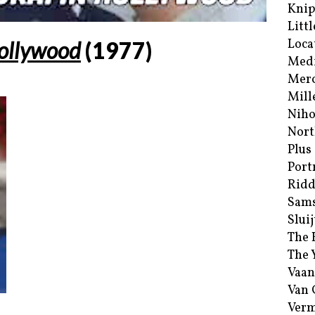
Kni
Littl
Loca
ollywood
(
1977
)
Med
Merc
Mill
Niho
Nort
Plus
Port
Ridd
Sam
Sluij
The 
The 
Vaan
Van
Verm