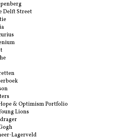
ppenberg
e Delft Street
tie
ia
urius
enium
t
he
retten
erboek
son
ters
Hope & Optimism Portfolio
Young Lions
drager
 Gogh
eer-Lagerveld