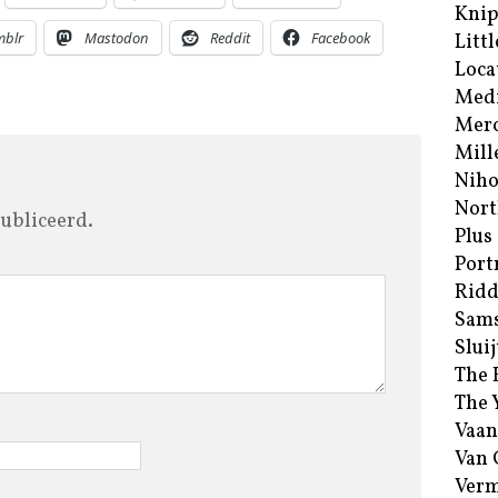
Kni
mblr
Mastodon
Reddit
Facebook
Littl
Loca
Med
Merc
Mill
Niho
Nort
ubliceerd.
Plus
Port
Ridd
Sam
Sluij
The 
The 
Vaan
Van
Verm