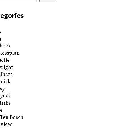
egories
s
j
boek
nessplan
ectie
right
lhart
mick
sy
ynck
riks
e
 Ten Bosch
rview