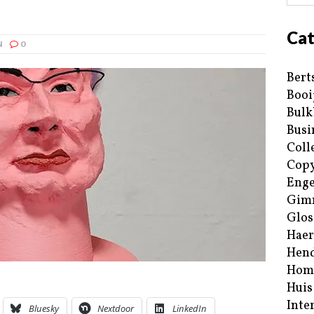
Cat
N
0
Bert
Booi
Bulk
Busi
Coll
Copy
Enge
Gim
Glos
Haer
Hend
Hom
Huis
Inte
Bluesky
Nextdoor
LinkedIn