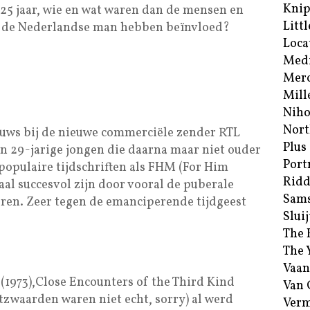
Kni
 25 jaar, wie en wat waren dan de mensen en
Littl
n de Nederlandse man hebben beïnvloed?
Loca
Med
Merc
Mill
Niho
Nort
euws bij de nieuwe commerciële zender RTL
Plus
n 29-jarige jongen die daarna maar niet ouder
Port
t populaire tijdschriften als FHM (For Him
Ridd
l succesvol zijn door vooral de puberale
Sam
eren. Zeer tegen de emanciperende tijdgeest
Sluij
The 
The 
Vaan
 (1973),Close Encounters of the Third Kind
Van
chtzwaarden waren niet echt, sorry) al werd
Verm