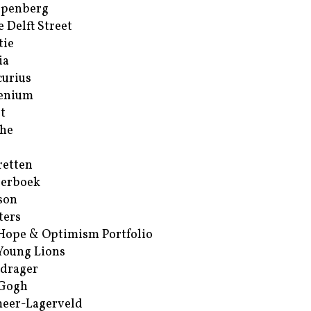
ppenberg
e Delft Street
tie
ia
urius
enium
t
he
retten
erboek
son
ters
Hope & Optimism Portfolio
Young Lions
drager
 Gogh
eer-Lagerveld