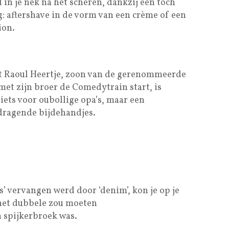
in je nek na het scheren, dankzij een toch
: aftershave in de vorm van een crème of een
ion.
t Raoul Heertje, zoon van de gerenommeerde
et zijn broer de Comedytrain start, is
ets voor oubollige opa’s, maar een
dragende bijdehandjes.
’ vervangen werd door ‘denim’, kon je op je
 het dubbele zou moeten
 spijkerbroek was.