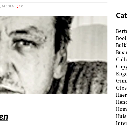
E
,
MEDIA
0
Cat
Bert
Booi
Bulk
Busi
Coll
Copy
Enge
Gim
Glos
Haer
Hend
Hom
en
Huis
Inte