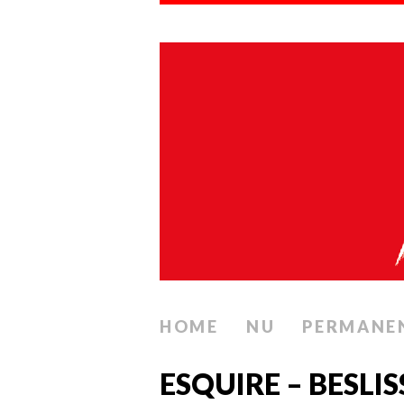
HOME
NU
PERMANE
ESQUIRE – BESL