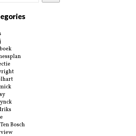
egories
s
j
boek
nessplan
ectie
right
lhart
mick
sy
ynck
riks
e
 Ten Bosch
rview