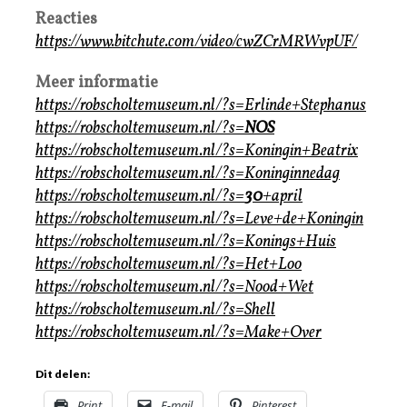
Reacties
https://www.bitchute.com/video/cwZCrMRWvpUF/
Meer informatie
https://robscholtemuseum.nl/?s=Erlinde+Stephanus
https://robscholtemuseum.nl/?s=
NOS
https://robscholtemuseum.nl/?s=Koningin+Beatrix
https://robscholtemuseum.nl/?s=Koninginnedag
https://robscholtemuseum.nl/?s=
30
+april
https://robscholtemuseum.nl/?s=Leve+de+Koningin
https://robscholtemuseum.nl/?s=Konings+Huis
https://robscholtemuseum.nl/?s=Het+Loo
https://robscholtemuseum.nl/?s=Nood+Wet
https://robscholtemuseum.nl/?s=Shell
https://robscholtemuseum.nl/?s=Make+Over
Dit delen:
Print
E-mail
Pinterest