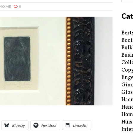
HOME
0
Cat
Bert
Booi
Bulk
Busi
Coll
Copy
Enge
Gim
Glos
Haer
Hend
Hom
Huis
Bluesky
Nextdoor
LinkedIn
Inte