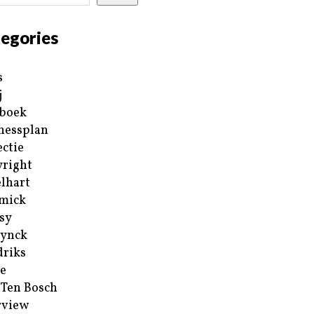
egories
s
j
boek
nessplan
ectie
right
lhart
mick
sy
ynck
riks
e
 Ten Bosch
rview