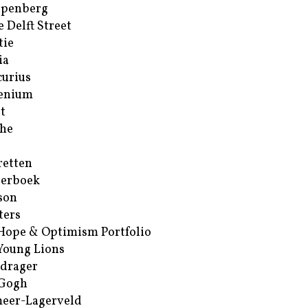
ppenberg
e Delft Street
tie
ia
urius
enium
t
he
retten
erboek
son
ters
Hope & Optimism Portfolio
Young Lions
drager
 Gogh
eer-Lagerveld