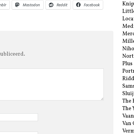
Kni
mblr
Mastodon
Reddit
Facebook
Littl
Loca
Med
Merc
Mill
Niho
ubliceerd.
Nort
Plus
Port
Ridd
Sam
Sluij
The 
The 
Vaan
Van
Verm