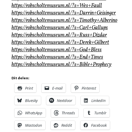
https://robscholtemuseum.nl/?s=Wes+Faull
https://robscholtemuseum.nl/?s=Darrin+Geisinger
https://robscholtemuseum.nl/?s=Timothy+Alberino
https://robscholtemuseum.nl/?s=Carl+Gallups
https://robscholtemuseum.nl/?s=Russ+Dizdar
https://robscholtemuseum.nl/?s=Derek+Gilbert
https://robscholtemuseum.nl/?s=God+Bless
https://robscholtemuseum.nl/?s=End+Times
https://robscholtemuseum.nl/?s=Bible+Prophecy
Dit delen:
Print
E-mail
Pinterest
Bluesky
Nextdoor
LinkedIn
WhatsApp
Threads
Tumblr
Mastodon
Reddit
Facebook