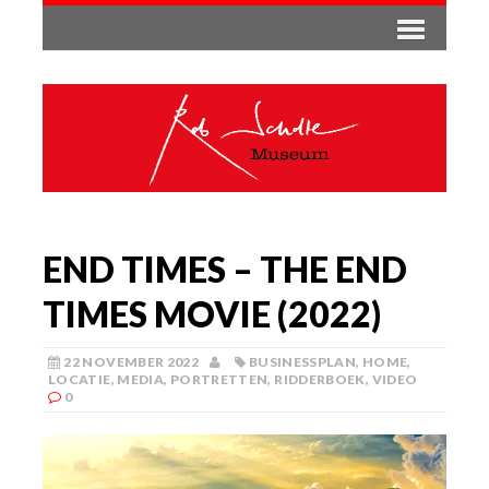
END TIMES – THE END
TIMES MOVIE (2022)
22 NOVEMBER 2022
BUSINESSPLAN
,
HOME
,
LOCATIE
,
MEDIA
,
PORTRETTEN
,
RIDDERBOEK
,
VIDEO
0