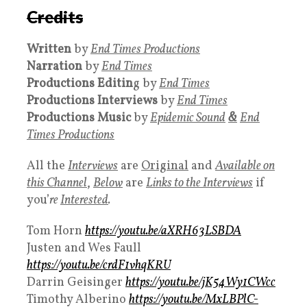
Credits
Written
by
End Times Productions
Narration
by
End Times
Productions Editin
g by
End Time
s
Productions Interviews
by
End Times
Productions Music
by
Epidemic Sound
&
End
Times Productions
All the
Interviews
are
Original
and
Available on
this Channel
,
Below
are
Links to the Interviews
if
you’
re
Interested
.
Tom Horn
https://youtu.be/aXRH63LSBDA
Justen and Wes Faull
https://youtu.be/crdF1vhqKRU
Darrin Geisinger
https://youtu.be/jK54Wy1CWcc
Timothy Alberino
https://youtu.be/MxLBPlC-