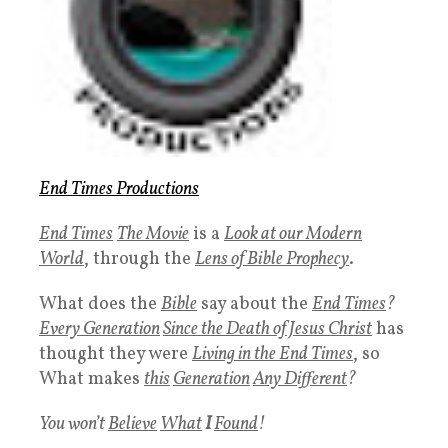
End Times Productions
End Times
The Movie
is a
Look at our Modern
World
, through the
Lens of Bible Prophecy
.
What does the
Bible
say about the
End Times
?
Every Generation
Since the
Death of Jesus Christ
has
thought they were
Living in the End Times
, so
What makes
this
Generation
Any Different
?
You won’t
Believe
What
I
Found
!