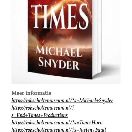
Meer informatie
https://robscholtemuseum.nl/?s=Michael+Snyder
https://robscholtemuseum.nl/?
s=End+Times+Productions
https://robscholtemuseum.nl/?s=Tom+Horn
https://robscholtemuseum.nl/?s=Justen+Faull