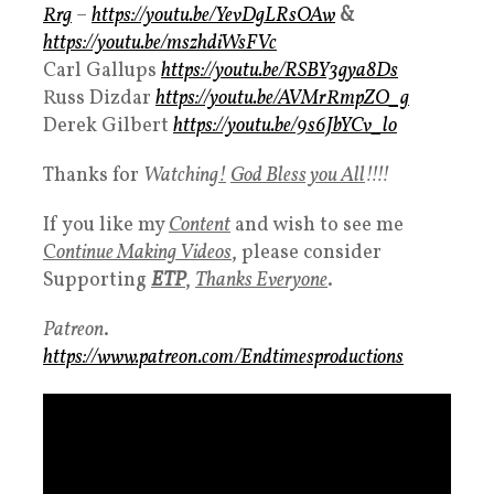
Rrg
–
https://youtu.be/YevDgLRsOAw
&
https://youtu.be/mszhdiWsFVc
Carl Gallups
https://youtu.be/RSBY3gya8Ds
Russ Dizdar
https://youtu.be/AVMrRmpZO_g
Derek Gilbert
https://youtu.be/9s6JbYCv_lo
Thanks for
Watching
!
God Bless you All
!!!!
If you like my
Content
and wish to see me
C
ontinue Making Videos
, please consider
Supporting
ETP
,
Thanks Everyone
.
Patreon
.
https://www.patreon.com/Endtimesproductions