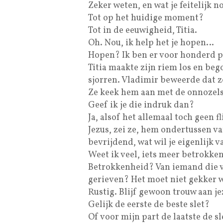
Zeker weten, en wat je feitelijk n
Tot op het huidige moment?
Tot in de eeuwigheid, Titia.
Oh. Nou, ik help het je hopen…
Hopen? Ik ben er voor honderd p
Titia maakte zijn riem los en be
sjorren. Vladimir beweerde dat ze
Ze keek hem aan met de onnozelst
Geef ik je die indruk dan?
Ja, alsof het allemaal toch geen f
Jezus, zei ze, hem ondertussen va
bevrijdend, wat wil je eigenlijk 
Weet ik veel, iets meer betrokke
Betrokkenheid? Van iemand die 
gerieven? Het moet niet gekker 
Rustig. Blijf gewoon trouw aan jeze
Gelijk de eerste de beste slet?
Of voor mijn part de laatste de s