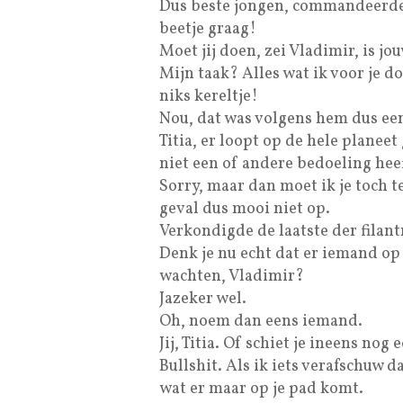
Dus beste jongen, commandeerde T
beetje graag!
Moet jij doen, zei Vladimir, is jou
Mijn taak? Alles wat ik voor je do
niks kereltje!
Nou, dat was volgens hem dus ee
Titia, er loopt op de hele planee
niet een of andere bedoeling heef
Sorry, maar dan moet ik je toch te
geval dus mooi niet op.
Verkondigde de laatste der fila
Denk je nu echt dat er iemand op 
wachten, Vladimir?
Jazeker wel.
Oh, noem dan eens iemand.
Jij, Titia. Of schiet je ineens no
Bullshit. Als ik iets verafschuw d
wat er maar op je pad komt.