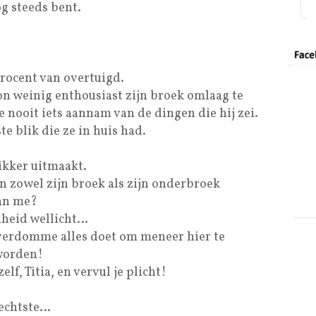
og steeds bent.
rocent van overtuigd.
gon weinig enthousiast zijn broek omlaag te
 nooit iets aannam van de dingen die hij zei.
e blik die ze in huis had.
likker uitmaakt.
n zowel zijn broek als zijn onderbroek
van me?
nheid wellicht…
verdomme alles doet om meneer hier te
worden!
lf, Titia, en vervul je plicht!
lechtste…