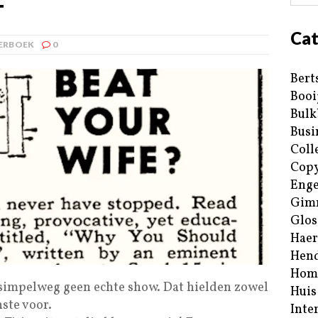
T
Cat
ERBOEK
0
Bert
Booi
Bulk
Busi
Coll
Copy
Enge
Gim
Glos
Haer
Hend
Hom
impelweg geen echte show. Dat hielden zowel
Huis
nste voor.
Inte