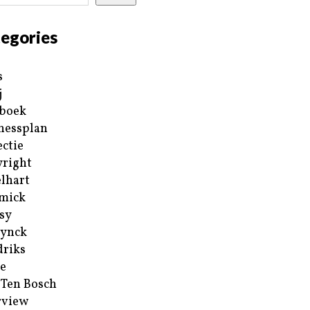
egories
s
j
boek
nessplan
ectie
right
lhart
mick
sy
ynck
riks
e
 Ten Bosch
rview