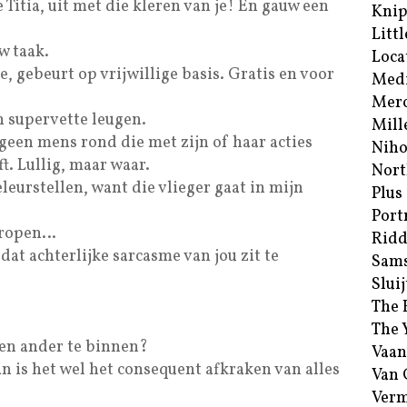
itia, uit met die kleren van je! En gauw een
Kni
Littl
w taak.
Loca
e, gebeurt op vrijwillige basis. Gratis en voor
Med
Merc
n supervette leugen.
Mill
t geen mens rond die met zijn of haar acties
Niho
t. Lullig, maar waar.
Nort
leurstellen, want die vlieger gaat in mijn
Plus
Port
ntropen…
Ridd
dat achterlijke sarcasme van jou zit te
Sam
Sluij
The 
The 
g een ander te binnen?
Vaan
an is het wel het consequent afkraken van alles
Van
Verm