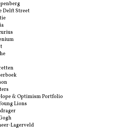
ppenberg
e Delft Street
tie
ia
urius
enium
t
he
retten
erboek
son
ters
Hope & Optimism Portfolio
Young Lions
drager
 Gogh
eer-Lagerveld