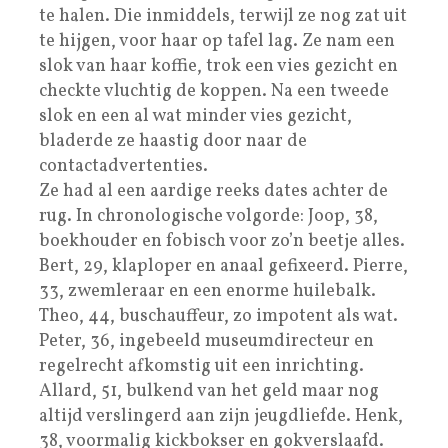
te halen. Die inmiddels, terwijl ze nog zat uit
te hijgen, voor haar op tafel lag. Ze nam een
slok van haar koffie, trok een vies gezicht en
checkte vluchtig de koppen. Na een tweede
slok en een al wat minder vies gezicht,
bladerde ze haastig door naar de
contactadvertenties.
Ze had al een aardige reeks dates achter de
rug. In chronologische volgorde: Joop, 38,
boekhouder en fobisch voor zo’n beetje alles.
Bert, 29, klaploper en anaal gefixeerd. Pierre,
33, zwemleraar en een enorme huilebalk.
Theo, 44, buschauffeur, zo impotent als wat.
Peter, 36, ingebeeld museumdirecteur en
regelrecht afkomstig uit een inrichting.
Allard, 51, bulkend van het geld maar nog
altijd verslingerd aan zijn jeugdliefde. Henk,
38, voormalig kickbokser en gokverslaafd.