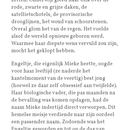
zetten. Onderwijl gleed haar blik over de
rode, zwarte en grijze daken, de
satellietschotels, de provisorische
drooglijnen, het woud van schoorstenen.
Overal glom het van de regen. Het voelde
alsof de wereld opnieuw geboren werd.
Waarmee haar diepste wens vervuld zou zijn,
mocht het geklopt hebben.
Engeltje, die eigenlijk Mieke heette, oogde
voor haar leeftijd (ze naderde het
kantelmoment van de veertig) best jong
(hoewel ze daar zelf obsessief aan twijfelde).
Haar biologische vader, die pas maanden na
de bevalling was komen opdagen, had de
naam Mieke indertijd direct verworpen. Dit
hemelse meisje verdiende naar zijn oordeel
een passender naam. Zodoende was het
Engeltje geworden en tot op de dag van