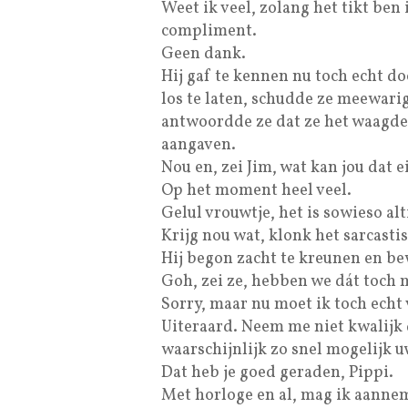
Weet ik veel, zolang het tikt be
compliment.
Geen dank.
Hij gaf te kennen nu toch echt do
los te laten, schudde ze meewari
antwoordde ze dat ze het waagde t
aangaven.
Nou en, zei Jim, wat kan jou dat e
Op het moment heel veel.
Gelul vrouwtje, het is sowieso alt
Krijg nou wat, klonk het sarcastis
Hij begon zacht te kreunen en be
Goh, zei ze, hebben we dát toc
Sorry, maar nu moet ik toch echt 
Uiteraard. Neem me niet kwalijk d
waarschijnlijk zo snel mogelijk u
Dat heb je goed geraden, Pippi.
Met horloge en al, mag ik aann