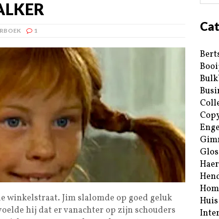
TALKER
Cat
ERBOEK
1
Bert
Booi
Bulk
Busi
Coll
Copy
Enge
Gim
Glos
Haer
Hend
Hom
e winkelstraat. Jim slalomde op goed geluk
Huis
oelde hij dat er vanachter op zijn schouders
Inte