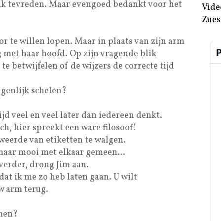
n ik tevreden. Maar evengoed bedankt voor het
Vide
Zues
or te willen lopen. Maar in plaats van zijn arm
g met haar hoofd. Op zijn vragende blik
e betwijfelen of de wijzers de correcte tijd
igenlijk schelen?
ijd veel en veel later dan iedereen denkt.
ch, hier spreekt een ware filosoof!
weerde van etiketten te walgen.
h maar mooi met elkaar gemeen…
verder, drong Jim aan.
at ik me zo heb laten gaan. U wilt
w arm terug.
emen?