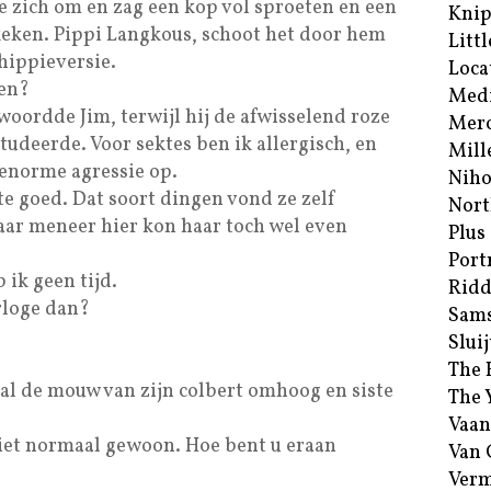
ide zich om en zag een kop vol sproeten en een
Kni
eken. Pippi Langkous, schoot het door hem
Littl
hippieversie.
Loca
gen?
Med
woordde Jim, terwijl hij de afwisselend roze
Merc
udeerde. Voor sektes ben ik allergisch, en
Mill
 enorme agressie op.
Niho
te goed. Dat soort dingen vond ze zelf
Nort
aar meneer hier kon haar toch wel even
Plus
Port
 ik geen tijd.
Ridd
rloge dan?
Sam
Sluij
The 
aal de mouw van zijn colbert omhoog en siste
The 
Vaan
Niet normaal gewoon. Hoe bent u eraan
Van
Verm