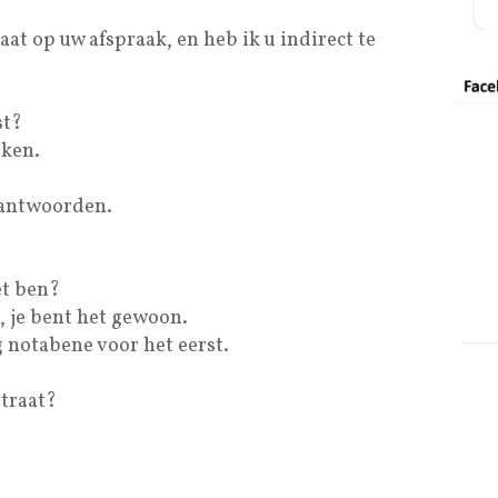
at op uw afspraak, en heb ik u indirect te
st?
lken.
beantwoorden.
et ben?
, je bent het gewoon.
g notabene voor het eerst.
straat?