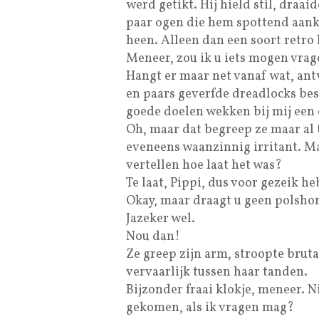
werd getikt. Hij hield stil, draa
paar ogen die hem spottend aank
heen. Alleen dan een soort retro 
Meneer, zou ik u iets mogen vra
Hangt er maar net vanaf wat, ant
en paars geverfde dreadlocks best
goede doelen wekken bij mij een
Oh, maar dat begreep ze maar al 
eveneens waanzinnig irritant. M
vertellen hoe laat het was?
Te laat, Pippi, dus voor gezeik heb
Okay, maar draagt u geen polsho
Jazeker wel.
Nou dan!
Ze greep zijn arm, stroopte brut
vervaarlijk tussen haar tanden.
Bijzonder fraai klokje, meneer. 
gekomen, als ik vragen mag?