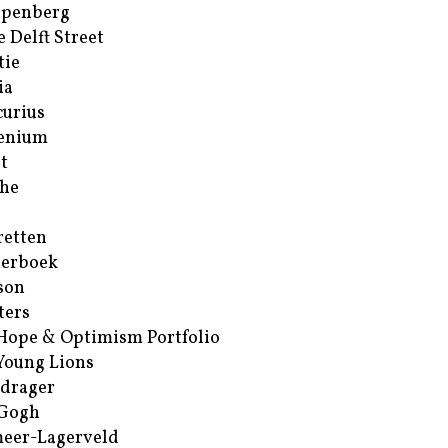
ppenberg
e Delft Street
tie
ia
urius
enium
t
he
retten
erboek
son
ters
Hope & Optimism Portfolio
Young Lions
drager
 Gogh
eer-Lagerveld