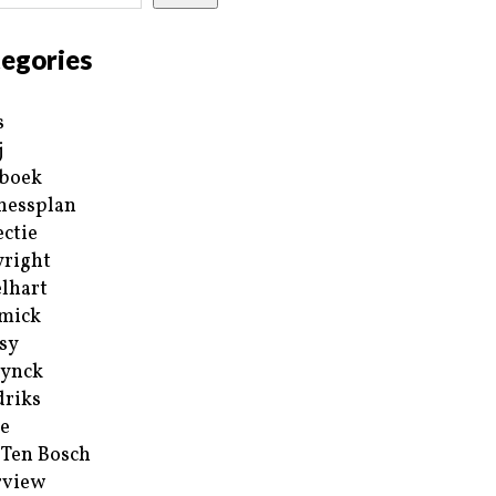
egories
s
j
boek
nessplan
ectie
right
lhart
mick
sy
ynck
riks
e
 Ten Bosch
rview