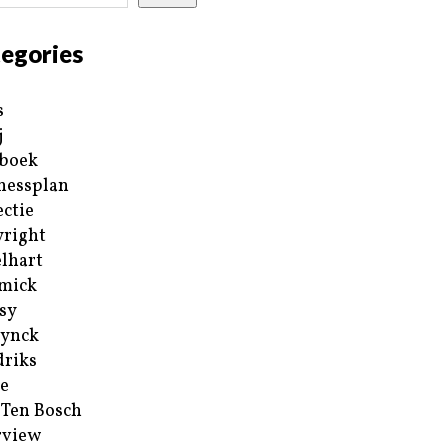
egories
s
j
boek
nessplan
ectie
right
lhart
mick
sy
ynck
riks
e
 Ten Bosch
rview