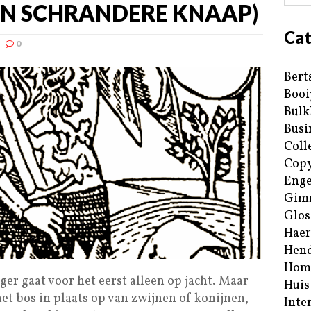
EN SCHRANDERE KNAAP)
Cat
0
Bert
Booi
Bulk
Busi
Coll
Copy
Enge
Gim
Glos
Haer
Hend
Hom
er gaat voor het eerst alleen op jacht. Maar
Huis
n het bos in plaats op van zwijnen of konijnen,
Inte