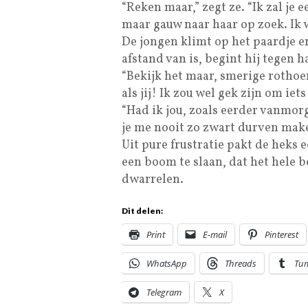
“Reken maar,” zegt ze. “Ik zal je 
maar gauw naar haar op zoek. Ik w
De jongen klimt op het paardje en
afstand van is, begint hij tegen h
“Bekijk het maar, smerige rothoe
als jij! Ik zou wel gek zijn om ie
“Had ik jou, zoals eerder vanmorg
je me nooit zo zwart durven mak
Uit pure frustratie pakt de heks 
een boom te slaan, dat het hele b
dwarrelen.
Dit delen:
Print
E-mail
Pinterest
WhatsApp
Threads
Tu
Telegram
X