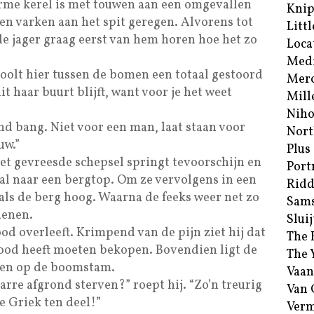
rme kerel is met touwen aan een omgevallen
Kni
n varken aan het spit geregen. Alvorens tot
Littl
 de jager graag eerst van hem horen hoe het zo
Loca
Med
doolt hier tussen de bomen een totaal gestoord
Merc
uit haar buurt blijft, want voor je het weet
Mill
Niho
d bang. Niet voor een man, laat staan voor
Nort
uw.”
Plus
het gevreesde schepsel springt tevoorschijn en
Port
 al naar een bergtop. Om ze vervolgens in een
Ridd
s als de berg hoog. Waarna de feeks weer net zo
Sam
henen.
Sluij
od overleeft. Krimpend van de pijn ziet hij dat
The 
dood heeft moeten bekopen. Bovendien ligt de
The 
den op de boomstam.
Vaan
rre afgrond sterven?” roept hij. “Zo’n treurig
Van
te Griek ten deel!”
Verm