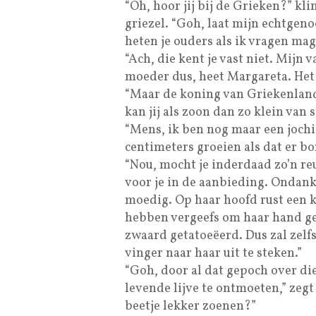
“Oh, hoor jij bij de Grieken?” kl
griezel. “Goh, laat mijn echtgen
heten je ouders als ik vragen ma
“Ach, die kent je vast niet. Mijn 
moeder dus, heet Margareta. Het i
“Maar de koning van Griekenland 
kan jij als zoon dan zo klein van 
“Mens, ik ben nog maar een jochi
centimeters groeien als dat er b
“Nou, mocht je inderdaad zo’n re
voor je in de aanbieding. Ondan
moedig. Op haar hoofd rust een 
hebben vergeefs om haar hand gev
zwaard getatoeëerd. Dus zal zelf
vinger naar haar uit te steken.”
“Goh, door al dat gepoch over die
levende lijve te ontmoeten,” zegt
beetje lekker zoenen?”