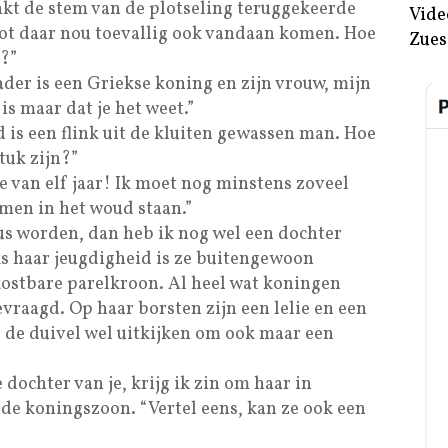
inkt de stem van de plotseling teruggekeerde
Vide
oot daar nou toevallig ook vandaan komen. Hoe
Zues
g?”
vader is een Griekse koning en zijn vrouw, mijn
s maar dat je het weet.”
is een flink uit de kluiten gewassen man. Hoe
stuk zijn?”
e van elf jaar! Ik moet nog minstens zoveel
omen in het woud staan.”
us worden, dan heb ik nog wel een dochter
ks haar jeugdigheid is ze buitengewoon
kostbare parelkroon. Al heel wat koningen
raagd. Op haar borsten zijn een lelie en een
s de duivel wel uitkijken om ook maar een
 dochter van je, krijg ik zin om haar in
 de koningszoon. “Vertel eens, kan ze ook een