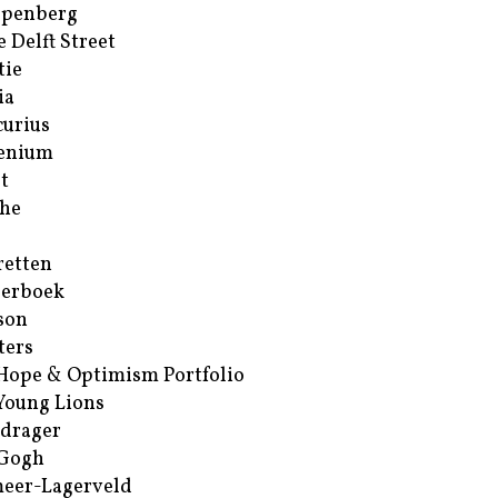
ppenberg
e Delft Street
tie
ia
urius
enium
t
he
retten
erboek
son
ters
Hope & Optimism Portfolio
Young Lions
drager
 Gogh
eer-Lagerveld