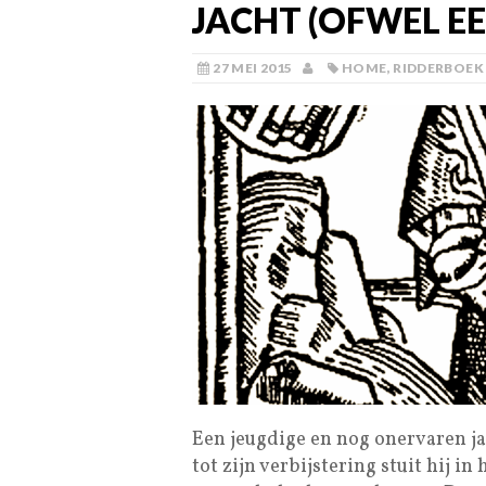
JACHT (OFWEL E
27 MEI 2015
HOME
,
RIDDERBOEK
Een jeugdige en nog onervaren jag
tot zijn verbijstering stuit hij i