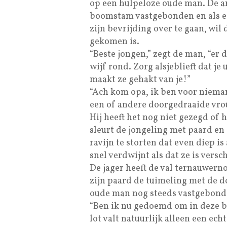
op een hulpeloze oude man. De a
boomstam vastgebonden en als ee
zijn bevrijding over te gaan, wil
gekomen is.
“Beste jongen,” zegt de man, “er 
wijf rond. Zorg alsjeblieft dat je 
maakt ze gehakt van je!”
“Ach kom opa, ik ben voor nieman
een of andere doorgedraaide vro
Hij heeft het nog niet gezegd of 
sleurt de jongeling met paard en
ravijn te storten dat even diep i
snel verdwijnt als dat ze is versc
De jager heeft de val ternauwerno
zijn paard de tuimeling met de 
oude man nog steeds vastgebon
“Ben ik nu gedoemd om in deze ba
lot valt natuurlijk alleen een ech