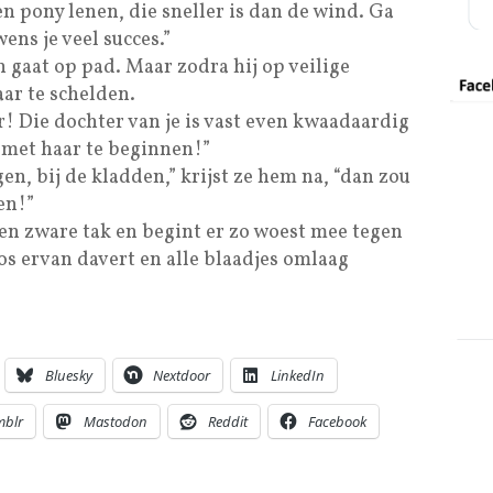
een pony lenen, die sneller is dan de wind. Ga
ens je veel succes.”
 gaat op pad. Maar zodra hij op veilige
aar te schelden.
r! Die dochter van je is vast even kwaadaardig
ts met haar te beginnen!”
en, bij de kladden,” krijst ze hem na, “dan zou
en!”
een zware tak en begint er zo woest mee tegen
os ervan davert en alle blaadjes omlaag
Bluesky
Nextdoor
LinkedIn
mblr
Mastodon
Reddit
Facebook