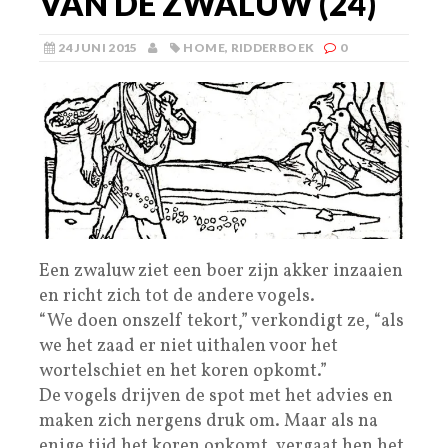
VAN DE ZWALUW (24)
24 JUNI 2015
HOME
,
RIDDERBOEK
0
Een zwaluw ziet een boer zijn akker inzaaien
en richt zich tot de andere vogels.
“We doen onszelf tekort,” verkondigt ze, “als
we het zaad er niet uithalen voor het
wortelschiet en het koren opkomt.”
De vogels drijven de spot met het advies en
maken zich nergens druk om. Maar als na
enige tijd het koren opkomt, vergaat hen het