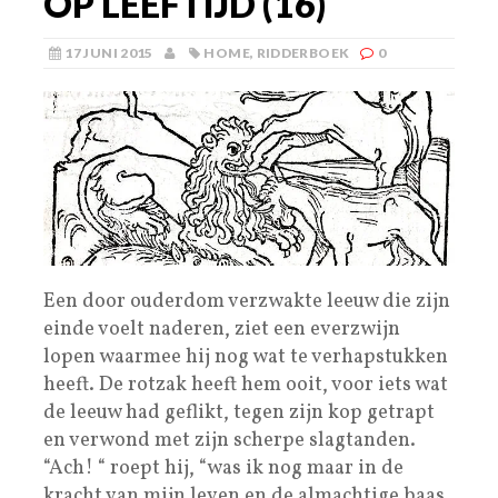
OP LEEFTIJD (16)
17 JUNI 2015
HOME
,
RIDDERBOEK
0
Een door ouderdom verzwakte leeuw die zijn
einde voelt naderen, ziet een everzwijn
lopen waarmee hij nog wat te verhapstukken
heeft. De rotzak heeft hem ooit, voor iets wat
de leeuw had geflikt, tegen zijn kop getrapt
en verwond met zijn scherpe slagtanden.
“Ach! “ roept hij, “was ik nog maar in de
kracht van mijn leven en de almachtige baas