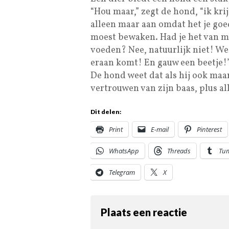
“Hou maar,” zegt de hond, “ik kri
alleen maar aan omdat het je goed
moest bewaken. Had je het van mij
voeden? Nee, natuurlijk niet! We
eraan komt! En gauw een beetje!
De hond weet dat als hij ook maa
vertrouwen van zijn baas, plus all
Dit delen:
Print
E-mail
Pinterest
WhatsApp
Threads
Tu
Telegram
X
Plaats een reactie