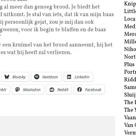
Kni
jg al meer dan genoeg brood. Je biedt het
Littl
 uitkomt. Je stal van iets, dat ik van mijn baas
Loca
 persoonlijk gejat, zou je mij dan ook
Med
gwezen, voor ik begin te blaffen en de baas
Merc
”
Mill
r een kruimel van het brood aanneemt, hij het
Niho
es wat hij heeft zal verliezen.
Nort
Plus
Port
Bluesky
Nextdoor
LinkedIn
Ridd
Sam
mblr
Mastodon
Reddit
Facebook
Sluij
The 
The 
Vaan
Van
Verm