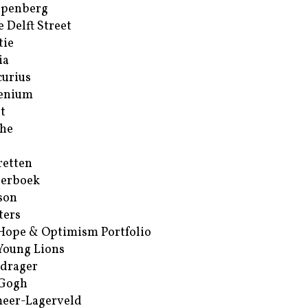
ppenberg
e Delft Street
tie
ia
urius
enium
t
he
retten
erboek
son
ters
Hope & Optimism Portfolio
Young Lions
drager
 Gogh
eer-Lagerveld