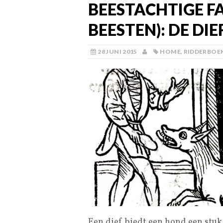
BEESTACHTIGE F
BEESTEN): DE DIE
28 JUNI 2015
HOME
,
RIDDERBOE
Een dief biedt een hond een stuk