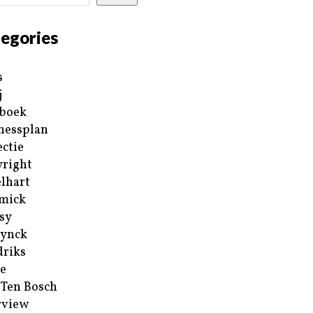
egories
s
j
boek
nessplan
ectie
right
lhart
mick
sy
ynck
riks
e
 Ten Bosch
rview