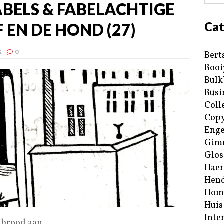
ABELS & FABELACHTIGE
Cat
F EN DE HOND (27)
K
0
Bert
Booi
Bulk
Busi
Coll
Copy
Enge
Gim
Glos
Haer
Hend
Hom
Huis
Inte
 brood aan.