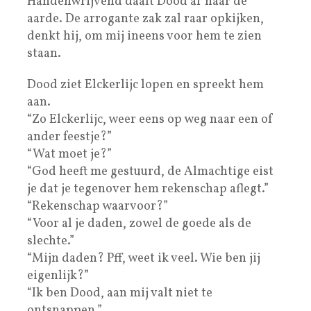
Handenwrijvend daalt Dood af naar de
aarde. De arrogante zak zal raar opkijken,
denkt hij, om mij ineens voor hem te zien
staan.
Dood ziet Elckerlijc lopen en spreekt hem
aan.
“Zo Elckerlijc, weer eens op weg naar een of
ander feestje?”
“Wat moet je?”
“God heeft me gestuurd, de Almachtige eist
je dat je tegenover hem rekenschap aflegt.”
“Rekenschap waarvoor?”
“Voor al je daden, zowel de goede als de
slechte.”
“Mijn daden? Pff, weet ik veel. Wie ben jij
eigenlijk?”
“Ik ben Dood, aan mij valt niet te
ontsnappen.”