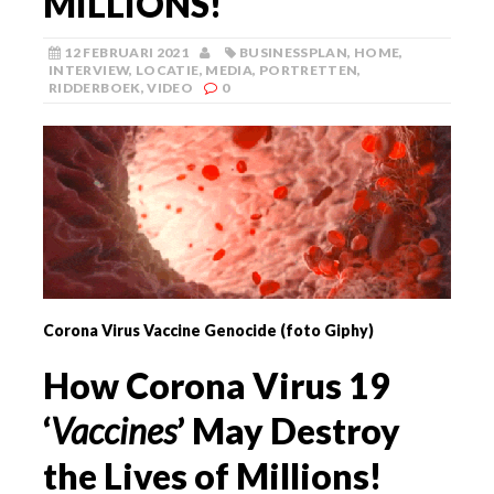
MILLIONS!
12 FEBRUARI 2021
BUSINESSPLAN
,
HOME
,
INTERVIEW
,
LOCATIE
,
MEDIA
,
PORTRETTEN
,
RIDDERBOEK
,
VIDEO
0
Corona Virus Vaccine Genocide (foto Giphy)
How Corona Virus 19
‘
Vaccines
’ May Destroy
the Lives of Millions!