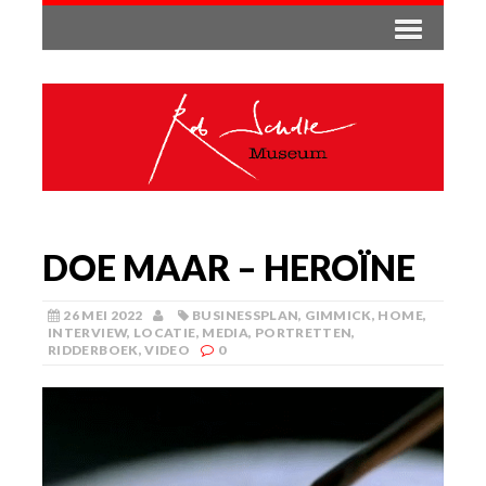
DOE MAAR – HEROÏNE
26 MEI 2022
BUSINESSPLAN
,
GIMMICK
,
HOME
,
INTERVIEW
,
LOCATIE
,
MEDIA
,
PORTRETTEN
,
RIDDERBOEK
,
VIDEO
0