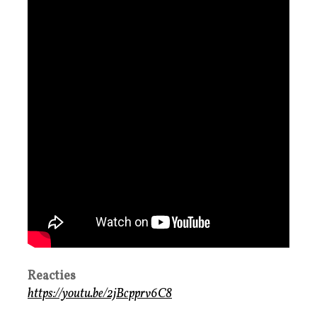
Reacties
https://youtu.be/2jBcpprv6C8