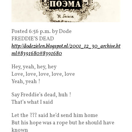
Posted 6:56 p.m. by Dode
FREDDIE’S DEAD
http://dodezielen.blogspot.nl/2001_12_30_archive.ht
ml#8391680#8391680
Hey, yeah, hey, hey
Love, love, love, love, love
Yeah, yeah !
Say Freddie’s dead, huh !
That’s what I said
Let the ??? said he’d send him home
But his hope was a rope but he should have
known