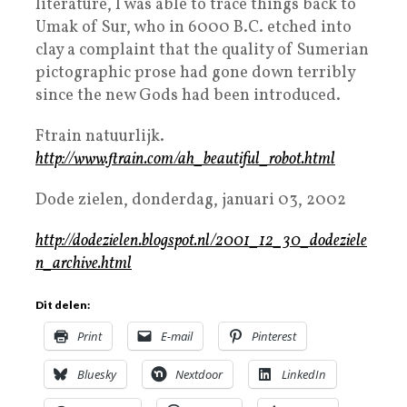
literature, I was able to trace things back to
Umak of Sur, who in 6000 B.C. etched into
clay a complaint that the quality of Sumerian
pictographic prose had gone down terribly
since the new Gods had been introduced.
Ftrain natuurlijk.
http://www.ftrain.com/ah_beautiful_robot.html
Dode zielen, donderdag, januari 03, 2002
http://dodezielen.blogspot.nl/2001_12_30_dodeziele
n_archive.html
Dit delen:
Print
E-mail
Pinterest
Bluesky
Nextdoor
LinkedIn