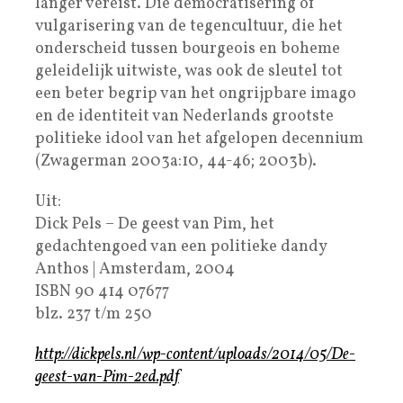
langer vereist. Die democratisering of
vulgarisering van de tegencultuur, die het
onderscheid tussen bourgeois en boheme
geleidelijk uitwiste, was ook de sleutel tot
een beter begrip van het ongrijpbare imago
en de identiteit van Nederlands grootste
politieke idool van het afgelopen decennium
(Zwagerman 2003a:10, 44-46; 2003b).
Uit:
Dick Pels – De geest van Pim, het
gedachtengoed van een politieke dandy
Anthos | Amsterdam, 2004
ISBN 90 414 07677
blz. 237 t/m 250
http://dickpels.nl/wp-content/uploads/2014/05/De-
geest-van-Pim-2ed.pdf