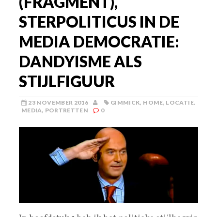
(FRAGMENT),
STERPOLITICUS IN DE
MEDIA DEMOCRATIE:
DANDYISME ALS
STIJLFIGUUR
23 NOVEMBER 2016
GIMMICK
,
HOME
,
LOCATIE
,
MEDIA
,
PORTRETTEN
0