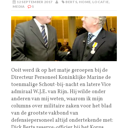
12 SEPTEMBER 2017
BERTS
,
HOME
,
LOCATIE
,
MEDIA
5
Ooit werd ik op het matje geroepen bij de
Directeur Personeel Koninklijke Marine de
toenmalige Schout-bij-nacht en latere Vice
admiraal W.J.E. van Rijn. Hij wilde onder
anderen van mij weten, waarom ik mijn
columns over militaire zaken voor het blad
van de grootste vakbond van
defensiepersoneel altijd ondertekende met:
Dick Berts reserve-officier bij het Korps