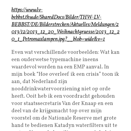
https://www.lv-
bebbst.thw.de/SharedDocs/Bilder/THW-LV-
BEBBST/DE/Bilderstrecken/Aktuelles/Meldungen/2
013/12/2013_12_20_Weihnachtgruesse/2013_12_2
0_1_Petromaxlampen.jpg?__blob=wide&v=1
Even wat verschillende voorbeelden: Wat kan
een ouderwetse typemachine ineens
waardevol worden na een EMP aanval. In
mijn boek “Hoe overleef ik een crisis” toon ik
aan, dat Nederland zijn
nooddrinkwatervoorziening niet op orde
heeft. Ooit heb ik een voordracht gehouden
voor staatssecretaris Van der Knaap en een
deel van de krijgsmacht top over mijn
voorstel om de Nationale Reserve met grote
hand te bedienen Katadyn waterfilters uit te