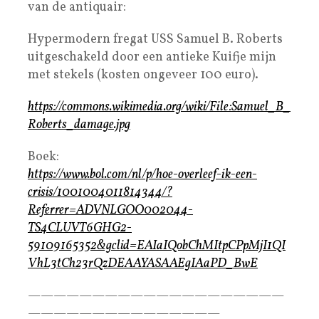
van de antiquair:
Hypermodern fregat USS Samuel B. Roberts
uitgeschakeld door een antieke Kuifje mijn
met stekels (kosten ongeveer 100 euro).
https://commons.wikimedia.org/wiki/File:Samuel_B_
Roberts_damage.jpg
Boek:
https://www.bol.com/nl/p/hoe-overleef-ik-een-
crisis/1001004011814344/?
Referrer=ADVNLGOO002044-
TS4CLUVT6GHG2-
59109165352&gclid=EAIaIQobChMItpCPpMjI1QI
VhL3tCh23rQzDEAAYASAAEgIAaPD_BwE
————————————————————
———————————————